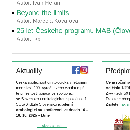
Autor:
Ivan Heráň
Beyond the limits
Autor:
Marcela Kovářová
25 let Českého programu MAB (Člově
Autor:
-kp-
Aktuality
Předpla
Česká společnost ornitologická v letošním
Cena ročního
roce slaví 100. výročí svého vzniku a při
od čísla 1/20
té příležitosti pořádá ve spolupráci
Živy (tedy 59 
se Slovenskou ornitologickou společností
Dvouleté předp
SOS/BirdLife Slovensko
jubilejní
Zjistěte,
jak s
ornitologickou konferenci ve dnech 16.–
18. 10. 2026 v Brně
.
Podrobnější informace ke konferenci
... více aktualit ...