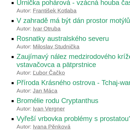
Urnička pohárová - vzácná houba ča
Autor:
František Kotlaba
V zahradě má být dán prostor motýl
Autor:
Ivar Otruba
Rosnatky australského severu
Autor:
Miloslav Studnička
Zaujímavý nález medzirodového kríž
vstavačovca a pätprstnice
Autor:
Ľubor Čačko
Příroda Krásného ostrova - Tchaj-wan
Autor:
Jan Máca
Bromélie rodu Cryptanthus
Autor:
Ivan Vergner
Vyřeší vrbovka problémy s prostatou
Autor:
Ivana Pěnková