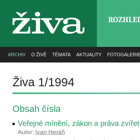
ROZHLE
živa
ARCHIV
O ŽIVĚ
TÉMATA
AKTUALITY
FOTOGALERI
Živa 1/1994
Obsah čísla
Veřejné mínění, zákon a práva zvíře
Autor:
Ivan Heráň