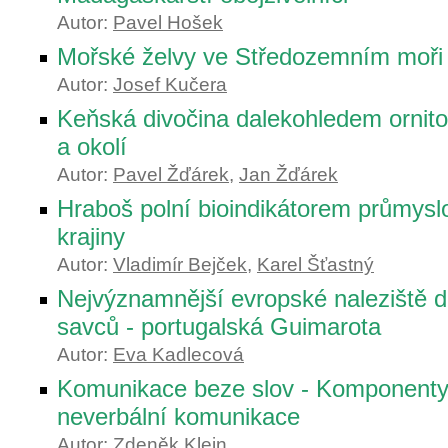
Autor:
Pavel Hošek
Mořské želvy ve Středozemním moři a
Autor:
Josef Kučera
Keňská divočina dalekohledem ornitol
a okolí
Autor:
Pavel Žďárek
,
Jan Žďárek
Hraboš polní bioindikátorem průmysl
krajiny
Autor:
Vladimír Bejček
,
Karel Šťastný
Nejvýznamnější evropské naleziště 
savců - portugalská Guimarota
Autor:
Eva Kadlecová
Komunikace beze slov - Komponenty 
neverbální komunikace
Autor:
Zdeněk Klein