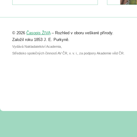
naleznete zde:
https://www.birdlife.cz/konference-2026/
Registrovat se můžete do 6. září.
Upozorňujeme, že termín pro odeslání
© 2026
Časopis ŽIVA
– Rozhled v oboru veškeré přírody.
abstraktu přihlášené přednášky nebo
posteru je už 30. června.
Založil roku 1853 J. E. Purkyně.
Vydává Nakladatelství Academia,
Středisko společných činností AV ČR, v. v. i., za podpory Akademie věd ČR.