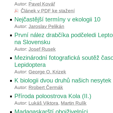
Autor:
Pavel Kovář
Článek v PDF ke stažení
Nejčastější termíny v ekologii 10
Autor:
Jaroslav Pelikán
První nález drabčíka podčeledi Lepto
na Slovensku
Autor:
Josef Rusek
Mezinárodní fotografická soutěž časo
Lepidoptera
Autor:
George O. Krizek
K biologii dvou druhů našich nesytek
Autor:
Rrobert Čermák
Příroda poloostrova Kola (II.)
Autor:
Lukáš Viktora
,
Martin Rulík
Madagaskarští obojživelníci