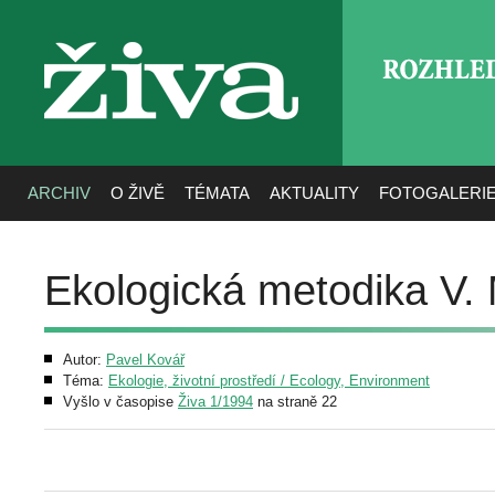
ROZHLE
živa
ARCHIV
O ŽIVĚ
TÉMATA
AKTUALITY
FOTOGALERI
Ekologická metodika V. 
Autor:
Pavel Kovář
Téma:
Ekologie, životní prostředí / Ecology, Environment
Vyšlo v časopise
Živa 1/1994
na straně 22