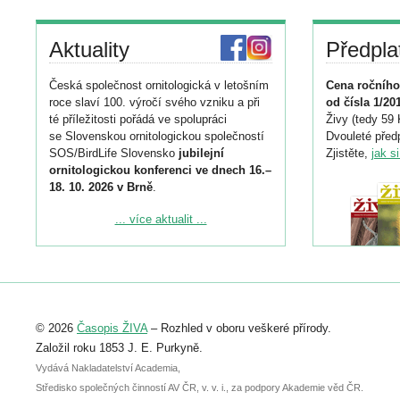
Aktuality
Předpla
Česká společnost ornitologická v letošním
Cena ročního
roce slaví 100. výročí svého vzniku a při
od čísla 1/20
té příležitosti pořádá ve spolupráci
Živy (tedy 59 
se Slovenskou ornitologickou společností
Dvouleté předp
SOS/BirdLife Slovensko
jubilejní
Zjistěte,
jak s
ornitologickou konferenci ve dnech 16.–
18. 10. 2026 v Brně
.
Podrobnější informace ke konferenci
... více aktualit ...
naleznete zde:
https://www.birdlife.cz/konference-2026/
Registrovat se můžete do 6. září.
Upozorňujeme, že termín pro odeslání
© 2026
Časopis ŽIVA
– Rozhled v oboru veškeré přírody.
abstraktu přihlášené přednášky nebo
posteru je už 30. června.
Založil roku 1853 J. E. Purkyně.
Vydává Nakladatelství Academia,
Středisko společných činností AV ČR, v. v. i., za podpory Akademie věd ČR.