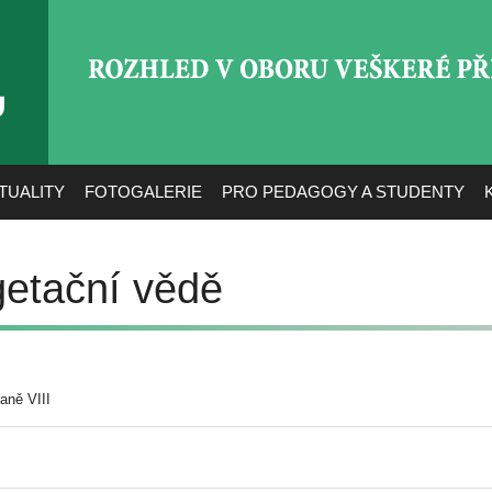
ROZHLED V OBORU VEŠ
TUALITY
FOTOGALERIE
PRO PEDAGOGY A STUDENTY
etační vědě
aně VIII