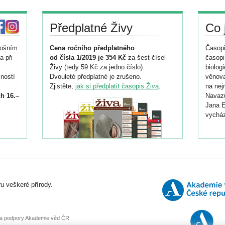
Předplatné Živy
Co 
tošním
Cena ročního předplatného
Časopi
a při
od čísla 1/2019 je 354 Kč
za šest čísel
časopi
Živy (tedy 59 Kč za jedno číslo).
biolog
ností
Dvouleté předplatné je zrušeno.
věnova
Zjistěte,
jak si předplatit časopis Živa
.
na nej
h 16.–
Navazu
Jana E
vycház
i
026/
ní
u veškeré přírody.
o
, za podpory Akademie věd ČR.