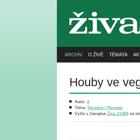
živa
ARCHIV
O ŽIVĚ
TÉMATA
AK
Houby ve veg
Autor:
rf
Téma:
Recenze / Reviews
Vyšlo v časopise
Živa 2/1994
na str