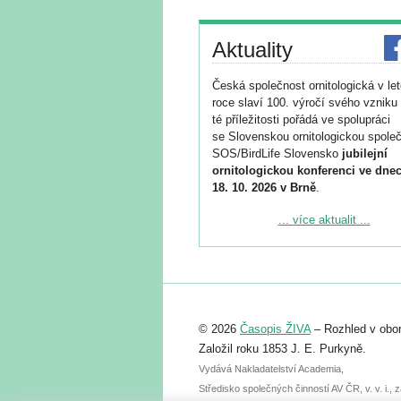
Aktuality
Česká společnost ornitologická v le
roce slaví 100. výročí svého vzniku 
té příležitosti pořádá ve spolupráci
se Slovenskou ornitologickou společ
SOS/BirdLife Slovensko
jubilejní
ornitologickou konferenci ve dnec
18. 10. 2026 v Brně
.
Podrobnější informace ke konferenc
... více aktualit ...
naleznete zde:
https://www.birdlife.cz/konference-2
Registrovat se můžete do 6. září.
Upozorňujeme, že termín pro odeslá
© 2026
Časopis ŽIVA
– Rozhled v obor
abstraktu přihlášené přednášky neb
posteru je už 30. června.
Založil roku 1853 J. E. Purkyně.
Vydává Nakladatelství Academia,
Středisko společných činností AV ČR, v. v. i.