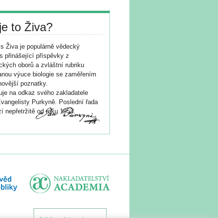
je to Živa?
s Živa je populárně vědecký
s přinášející příspěvky z
ických oborů a zvláštní rubriku
nou výuce biologie se zaměřením
novější poznatky.
je na odkaz svého zakladatele
vangelisty Purkyně. Poslední řada
í nepřetržitě od roku 1953.