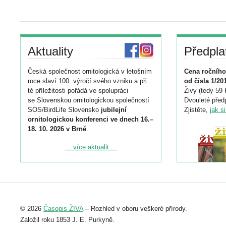
Aktuality
Předpla
Česká společnost ornitologická v letošním
Cena ročního
roce slaví 100. výročí svého vzniku a při
od čísla 1/20
té příležitosti pořádá ve spolupráci
Živy (tedy 59 
se Slovenskou ornitologickou společností
Dvouleté předp
SOS/BirdLife Slovensko
jubilejní
Zjistěte,
jak s
ornitologickou konferenci ve dnech 16.–
18. 10. 2026 v Brně
.
Podrobnější informace ke konferenci
... více aktualit ...
naleznete zde:
https://www.birdlife.cz/konference-2026/
Registrovat se můžete do 6. září.
Upozorňujeme, že termín pro odeslání
© 2026
Časopis ŽIVA
– Rozhled v oboru veškeré přírody.
abstraktu přihlášené přednášky nebo
posteru je už 30. června.
Založil roku 1853 J. E. Purkyně.