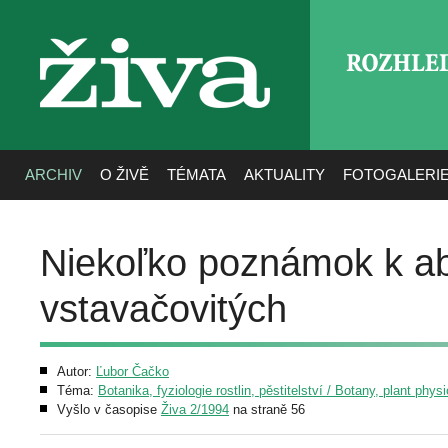
ROZHLE
živa
ARCHIV
O ŽIVĚ
TÉMATA
AKTUALITY
FOTOGALERI
Niekoľko poznámok k a
vstavačovitých
Autor:
Ľubor Čačko
Téma:
Botanika, fyziologie rostlin, pěstitelství / Botany, plant phys
Vyšlo v časopise
Živa 2/1994
na straně 56