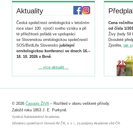
Aktuality
Předpla
Česká společnost ornitologická v letošním
Cena ročního
roce slaví 100. výročí svého vzniku a při
od čísla 1/20
té příležitosti pořádá ve spolupráci
Živy (tedy 59 
se Slovenskou ornitologickou společností
Dvouleté předp
SOS/BirdLife Slovensko
jubilejní
Zjistěte,
jak s
ornitologickou konferenci ve dnech 16.–
18. 10. 2026 v Brně
.
Podrobnější informace ke konferenci
... více aktualit ...
naleznete zde:
https://www.birdlife.cz/konference-2026/
Registrovat se můžete do 6. září.
Upozorňujeme, že termín pro odeslání
© 2026
Časopis ŽIVA
– Rozhled v oboru veškeré přírody.
abstraktu přihlášené přednášky nebo
posteru je už 30. června.
Založil roku 1853 J. E. Purkyně.
Vydává Nakladatelství Academia,
Středisko společných činností AV ČR, v. v. i., za podpory Akademie věd ČR.