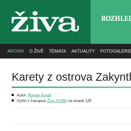
ROZHLE
živa
ARCHIV
O ŽIVĚ
TÉMATA
AKTUALITY
FOTOGALERI
Karety z ostrova Zakyn
Autor:
Roman Kovář
Vyšlo v časopise
Živa 3/1994
na straně 129