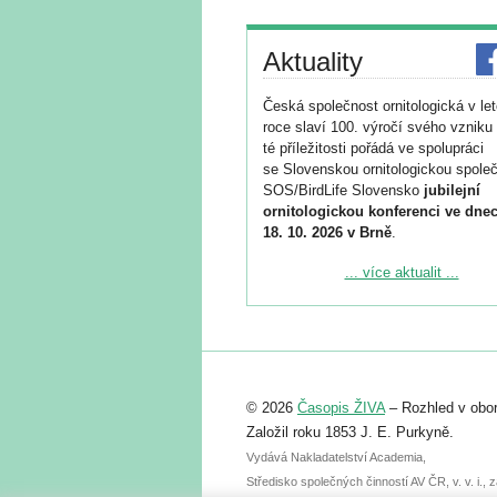
Aktuality
Česká společnost ornitologická v le
roce slaví 100. výročí svého vzniku 
té příležitosti pořádá ve spolupráci
se Slovenskou ornitologickou společ
SOS/BirdLife Slovensko
jubilejní
ornitologickou konferenci ve dnec
18. 10. 2026 v Brně
.
Podrobnější informace ke konferenc
... více aktualit ...
naleznete zde:
https://www.birdlife.cz/konference-2
Registrovat se můžete do 6. září.
Upozorňujeme, že termín pro odeslá
© 2026
Časopis ŽIVA
– Rozhled v obor
abstraktu přihlášené přednášky neb
posteru je už 30. června.
Založil roku 1853 J. E. Purkyně.
Vydává Nakladatelství Academia,
Středisko společných činností AV ČR, v. v. i.