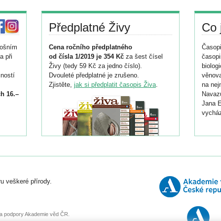
Předplatné Živy
Co 
tošním
Cena ročního předplatného
Časopi
a při
od čísla 1/2019 je 354 Kč
za šest čísel
časopi
Živy (tedy 59 Kč za jedno číslo).
biolog
ností
Dvouleté předplatné je zrušeno.
věnova
Zjistěte,
jak si předplatit časopis Živa
.
na nej
h 16.–
Navazu
Jana E
vycház
i
026/
ní
u veškeré přírody.
o
, za podpory Akademie věd ČR.