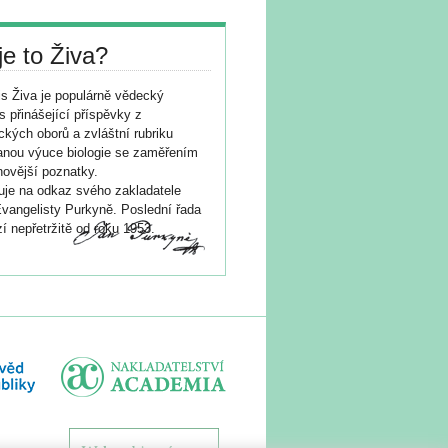
je to Živa?
s Živa je populárně vědecký
s přinášející příspěvky z
ických oborů a zvláštní rubriku
nou výuce biologie se zaměřením
novější poznatky.
je na odkaz svého zakladatele
vangelisty Purkyně. Poslední řada
í nepřetržitě od roku 1953.