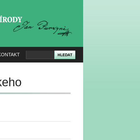
KERÉ PŘÍRODY
KONTAKT
keho