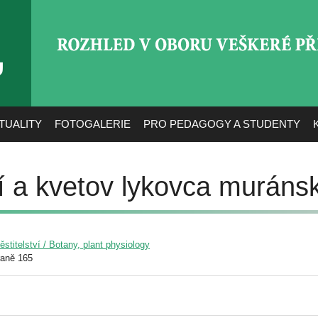
ROZHLED V OBORU VEŠ
TUALITY
FOTOGALERIE
PRO PEDAGOGY A STUDENTY
í a kvetov lykovca muráns
pěstitelství / Botany, plant physiology
raně 165