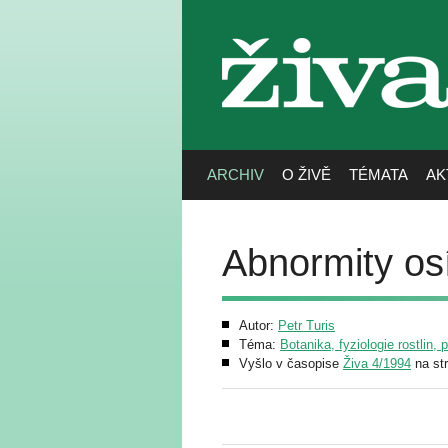
živa
ARCHIV
O ŽIVĚ
TÉMATA
AK
Abnormity os
Autor:
Petr Turis
Téma:
Botanika, fyziologie rostlin, 
Vyšlo v časopise
Živa 4/1994
na st