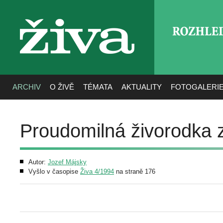
ROZHLE
živa
ARCHIV
O ŽIVĚ
TÉMATA
AKTUALITY
FOTOGALERI
Proudomilná živorodka 
Autor:
Jozef Májsky
Vyšlo v časopise
Živa 4/1994
na straně 176