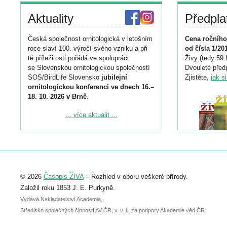
Aktuality
Předpla
Česká společnost ornitologická v letošním
Cena ročního
roce slaví 100. výročí svého vzniku a při
od čísla 1/20
té příležitosti pořádá ve spolupráci
Živy (tedy 59 
se Slovenskou ornitologickou společností
Dvouleté předp
SOS/BirdLife Slovensko
jubilejní
Zjistěte,
jak s
ornitologickou konferenci ve dnech 16.–
18. 10. 2026 v Brně
.
Podrobnější informace ke konferenci
... více aktualit ...
naleznete zde:
https://www.birdlife.cz/konference-2026/
Registrovat se můžete do 6. září.
Upozorňujeme, že termín pro odeslání
© 2026
Časopis ŽIVA
– Rozhled v oboru veškeré přírody.
abstraktu přihlášené přednášky nebo
posteru je už 30. června.
Založil roku 1853 J. E. Purkyně.
Vydává Nakladatelství Academia,
Středisko společných činností AV ČR, v. v. i., za podpory Akademie věd ČR.