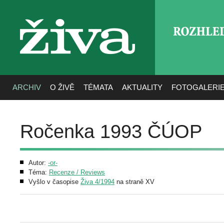
ROZHLE
živa
ARCHIV
O ŽIVĚ
TÉMATA
AKTUALITY
FOTOGALERI
Ročenka 1993 ČÚOP
Autor:
-or-
Téma:
Recenze / Reviews
Vyšlo v časopise
Živa 4/1994
na straně XV