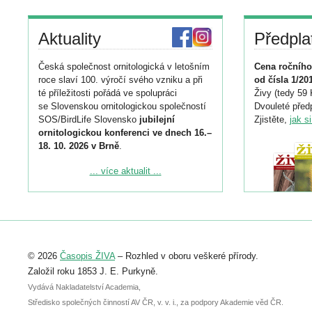
Aktuality
Předpla
Česká společnost ornitologická v letošním
Cena ročního
roce slaví 100. výročí svého vzniku a při
od čísla 1/20
té příležitosti pořádá ve spolupráci
Živy (tedy 59 
se Slovenskou ornitologickou společností
Dvouleté předp
SOS/BirdLife Slovensko
jubilejní
Zjistěte,
jak s
ornitologickou konferenci ve dnech 16.–
18. 10. 2026 v Brně
.
Podrobnější informace ke konferenci
... více aktualit ...
naleznete zde:
https://www.birdlife.cz/konference-2026/
Registrovat se můžete do 6. září.
Upozorňujeme, že termín pro odeslání
© 2026
Časopis ŽIVA
– Rozhled v oboru veškeré přírody.
abstraktu přihlášené přednášky nebo
posteru je už 30. června.
Založil roku 1853 J. E. Purkyně.
Vydává Nakladatelství Academia,
Středisko společných činností AV ČR, v. v. i., za podpory Akademie věd ČR.