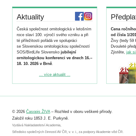
Aktuality
Předpla
Česká společnost ornitologická v letošním
Cena ročního
roce slaví 100. výročí svého vzniku a při
od čísla 1/20
té příležitosti pořádá ve spolupráci
Živy (tedy 59 
se Slovenskou ornitologickou společností
Dvouleté předp
SOS/BirdLife Slovensko
jubilejní
Zjistěte,
jak s
ornitologickou konferenci ve dnech 16.–
18. 10. 2026 v Brně
.
Podrobnější informace ke konferenci
... více aktualit ...
naleznete zde:
https://www.birdlife.cz/konference-2026/
Registrovat se můžete do 6. září.
Upozorňujeme, že termín pro odeslání
© 2026
Časopis ŽIVA
– Rozhled v oboru veškeré přírody.
abstraktu přihlášené přednášky nebo
posteru je už 30. června.
Založil roku 1853 J. E. Purkyně.
Vydává Nakladatelství Academia,
Středisko společných činností AV ČR, v. v. i., za podpory Akademie věd ČR.