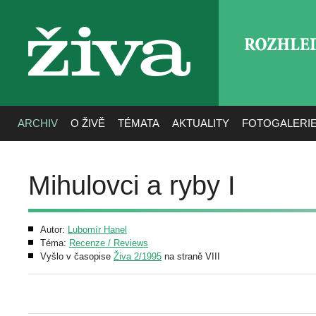
ROZHLE
živa
ARCHIV
O ŽIVĚ
TÉMATA
AKTUALITY
FOTOGALERI
Mihulovci a ryby I
Autor:
Lubomír Hanel
Téma:
Recenze / Reviews
Vyšlo v časopise
Živa 2/1995
na straně VIII