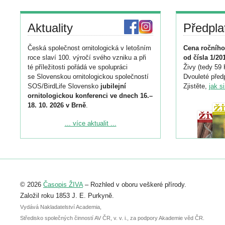
Aktuality
Předpla
Česká společnost ornitologická v letošním
Cena ročního
roce slaví 100. výročí svého vzniku a při
od čísla 1/20
té příležitosti pořádá ve spolupráci
Živy (tedy 59 
se Slovenskou ornitologickou společností
Dvouleté předp
SOS/BirdLife Slovensko
jubilejní
Zjistěte,
jak s
ornitologickou konferenci ve dnech 16.–
18. 10. 2026 v Brně
.
Podrobnější informace ke konferenci
... více aktualit ...
naleznete zde:
https://www.birdlife.cz/konference-2026/
Registrovat se můžete do 6. září.
Upozorňujeme, že termín pro odeslání
© 2026
Časopis ŽIVA
– Rozhled v oboru veškeré přírody.
abstraktu přihlášené přednášky nebo
posteru je už 30. června.
Založil roku 1853 J. E. Purkyně.
Vydává Nakladatelství Academia,
Středisko společných činností AV ČR, v. v. i., za podpory Akademie věd ČR.