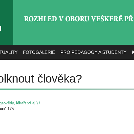
ROZHLED V OBORU VEŠ
TUALITY
FOTOGALERIE
PRO PEDAGOGY A STUDENTY
lknout člověka?
eovědy, lékařství aj.) /
raně 175