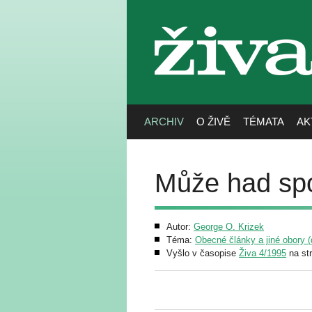
živa
ARCHIV
O ŽIVĚ
TÉMATA
AK
Může had spo
Autor:
George O. Krizek
Téma:
Obecné články a jiné obory (g
Vyšlo v časopise
Živa 4/1995
na st