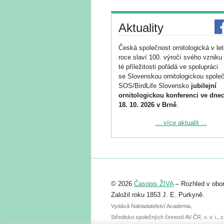
Aktuality
Česká společnost ornitologická v le
roce slaví 100. výročí svého vzniku 
té příležitosti pořádá ve spolupráci
se Slovenskou ornitologickou společ
SOS/BirdLife Slovensko
jubilejní
ornitologickou konferenci ve dnec
18. 10. 2026 v Brně
.
Podrobnější informace ke konferenc
... více aktualit ...
naleznete zde:
https://www.birdlife.cz/konference-2
Registrovat se můžete do 6. září.
Upozorňujeme, že termín pro odeslá
© 2026
Časopis ŽIVA
– Rozhled v obor
abstraktu přihlášené přednášky neb
posteru je už 30. června.
Založil roku 1853 J. E. Purkyně.
Vydává Nakladatelství Academia,
Středisko společných činností AV ČR, v. v. i.