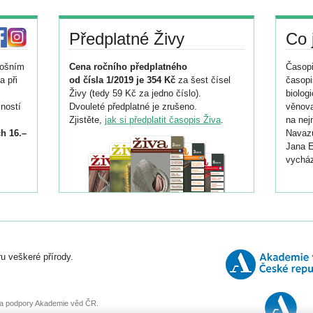
Předplatné Živy
Co 
tošním
Cena ročního předplatného
Časopi
a při
od čísla 1/2019 je 354 Kč
za šest čísel
časopi
Živy (tedy 59 Kč za jedno číslo).
biolog
ností
Dvouleté předplatné je zrušeno.
věnova
Zjistěte,
jak si předplatit časopis Živa
.
na nej
h 16.–
Navazu
Jana E
vycház
i
026/
ní
u veškeré přírody.
o
, za podpory Akademie věd ČR.