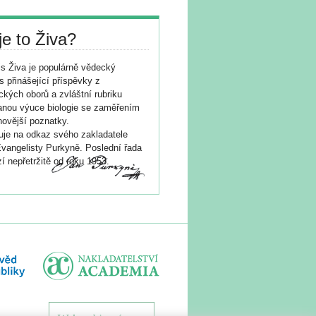
je to Živa?
s Živa je populárně vědecký
s přinášející příspěvky z
ických oborů a zvláštní rubriku
nou výuce biologie se zaměřením
novější poznatky.
je na odkaz svého zakladatele
vangelisty Purkyně. Poslední řada
í nepřetržitě od roku 1953.