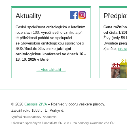
Aktuality
Předpla
Česká společnost ornitologická v letošním
Cena ročního
roce slaví 100. výročí svého vzniku a při
od čísla 1/20
té příležitosti pořádá ve spolupráci
Živy (tedy 59 
se Slovenskou ornitologickou společností
Dvouleté předp
SOS/BirdLife Slovensko
jubilejní
Zjistěte,
jak s
ornitologickou konferenci ve dnech 16.–
18. 10. 2026 v Brně
.
Podrobnější informace ke konferenci
... více aktualit ...
naleznete zde:
https://www.birdlife.cz/konference-2026/
Registrovat se můžete do 6. září.
Upozorňujeme, že termín pro odeslání
© 2026
Časopis ŽIVA
– Rozhled v oboru veškeré přírody.
abstraktu přihlášené přednášky nebo
posteru je už 30. června.
Založil roku 1853 J. E. Purkyně.
Vydává Nakladatelství Academia,
Středisko společných činností AV ČR, v. v. i., za podpory Akademie věd ČR.