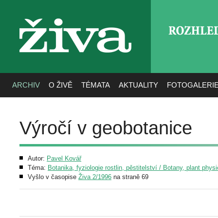
ROZHLE
živa
ARCHIV
O ŽIVĚ
TÉMATA
AKTUALITY
FOTOGALERI
Výročí v geobotanice
Autor:
Pavel Kovář
Téma:
Botanika, fyziologie rostlin, pěstitelství / Botany, plant phys
Vyšlo v časopise
Živa 2/1996
na straně 69