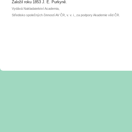
posteru je už 30. června.
Založil roku 1853 J. E. Purkyně.
Vydává Nakladatelství Academia,
Středisko společných činností AV ČR, v. v. i., za podpory Akademie věd ČR.