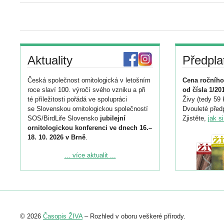
Aktuality
Předpla
Česká společnost ornitologická v letošním
Cena ročního
roce slaví 100. výročí svého vzniku a při
od čísla 1/20
té příležitosti pořádá ve spolupráci
Živy (tedy 59 
se Slovenskou ornitologickou společností
Dvouleté předp
SOS/BirdLife Slovensko
jubilejní
Zjistěte,
jak s
ornitologickou konferenci ve dnech 16.–
18. 10. 2026 v Brně
.
Podrobnější informace ke konferenci
... více aktualit ...
naleznete zde:
https://www.birdlife.cz/konference-2026/
Registrovat se můžete do 6. září.
Upozorňujeme, že termín pro odeslání
© 2026
Časopis ŽIVA
– Rozhled v oboru veškeré přírody.
abstraktu přihlášené přednášky nebo