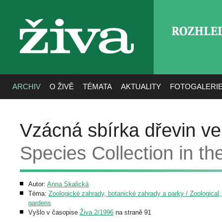
ROZHLE
živa
ARCHIV
O ŽIVĚ
TÉMATA
AKTUALITY
FOTOGALERI
Vzácná sbírka dřevin ve
Species Collection in th
Autor:
Anna Skalická
Téma:
Zoologické zahrady, botanické zahrady a parky / Zoological,
gardens
Vyšlo v časopise
Živa 2/1996
na straně 91