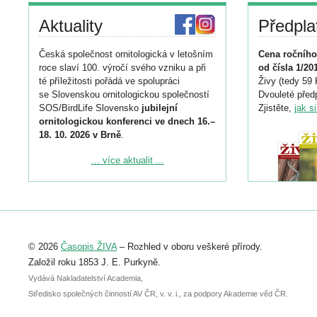
Aktuality
Předpla
Česká společnost ornitologická v letošním
Cena ročního
roce slaví 100. výročí svého vzniku a při
od čísla 1/20
té příležitosti pořádá ve spolupráci
Živy (tedy 59 
se Slovenskou ornitologickou společností
Dvouleté předp
SOS/BirdLife Slovensko
jubilejní
Zjistěte,
jak s
ornitologickou konferenci ve dnech 16.–
18. 10. 2026 v Brně
.
Podrobnější informace ke konferenci
... více aktualit ...
naleznete zde:
https://www.birdlife.cz/konference-2026/
Registrovat se můžete do 6. září.
Upozorňujeme, že termín pro odeslání
© 2026
Časopis ŽIVA
– Rozhled v oboru veškeré přírody.
abstraktu přihlášené přednášky nebo
posteru je už 30. června.
Založil roku 1853 J. E. Purkyně.
Vydává Nakladatelství Academia,
Středisko společných činností AV ČR, v. v. i., za podpory Akademie věd ČR.