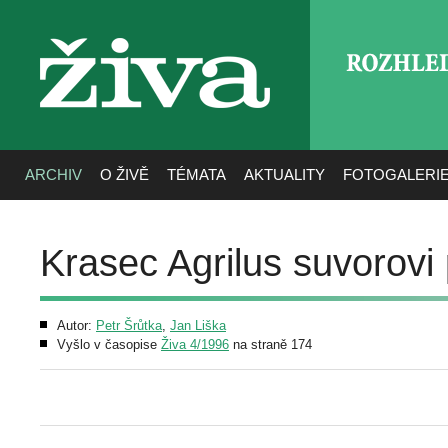
ROZHLE
živa
ARCHIV
O ŽIVĚ
TÉMATA
AKTUALITY
FOTOGALERI
Krasec Agrilus suvorov
Autor:
Petr Šrůtka
,
Jan Liška
Vyšlo v časopise
Živa 4/1996
na straně 174