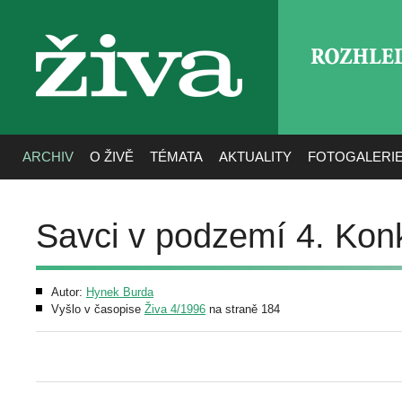
ROZHLE
živa
ARCHIV
O ŽIVĚ
TÉMATA
AKTUALITY
FOTOGALERI
Savci v podzemí 4. Ko
Autor:
Hynek Burda
Vyšlo v časopise
Živa 4/1996
na straně 184