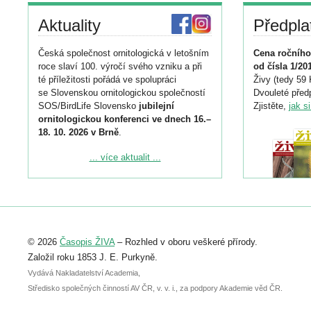
Aktuality
Předpla
Česká společnost ornitologická v letošním
Cena ročního
roce slaví 100. výročí svého vzniku a při
od čísla 1/20
té příležitosti pořádá ve spolupráci
Živy (tedy 59 
se Slovenskou ornitologickou společností
Dvouleté předp
SOS/BirdLife Slovensko
jubilejní
Zjistěte,
jak s
ornitologickou konferenci ve dnech 16.–
18. 10. 2026 v Brně
.
Podrobnější informace ke konferenci
... více aktualit ...
naleznete zde:
https://www.birdlife.cz/konference-2026/
Registrovat se můžete do 6. září.
Upozorňujeme, že termín pro odeslání
© 2026
Časopis ŽIVA
– Rozhled v oboru veškeré přírody.
abstraktu přihlášené přednášky nebo
posteru je už 30. června.
Založil roku 1853 J. E. Purkyně.
Vydává Nakladatelství Academia,
Středisko společných činností AV ČR, v. v. i., za podpory Akademie věd ČR.