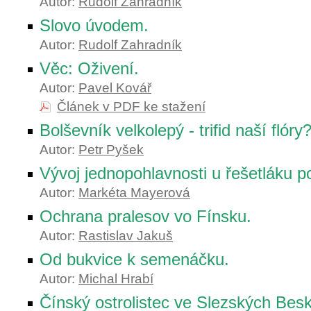
Autor:
Rudolf Zahradník
Slovo úvodem.
Autor:
Rudolf Zahradník
Věc: Oživení.
Autor:
Pavel Kovář
Článek v PDF ke stažení
Bolševník velkolepý - trifid naší flóry
Autor:
Petr Pyšek
Vývoj jednopohlavnosti u řešetláku po
Autor:
Markéta Mayerová
Ochrana pralesov vo Fínsku.
Autor:
Rastislav Jakuš
Od bukvice k semenáčku.
Autor:
Michal Hrabí
Čínský ostrolistec ve Slezských Bes