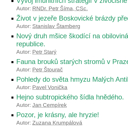
Vývoj imunitních strategií v živočišné ř
Autor:
RNDr. Petr Šíma, CSc.
Život v jezeře Boskovické brázdy před
Autor:
Stanislav Štamberg
Nový druh mšice škodící na obilovin
republice.
Autor:
Petr Starý
Fauna brouků starých stromů v Praze 
Autor:
Petr Štourač
Pohledy do světa hmyzu Malých Antil
Autor:
Pavel Vonička
Hejno subtropického šídla hnědého.
Autor:
Jan Cempírek
Pozor, je krásny, ale hryzie!
Autor:
Zuzana Krumpálová