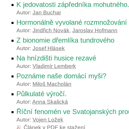
K jedovatosti zápředníka mohutného
Autor:
Jan Buchar
Hormonálně vyvolané rozmnožování a
Autor:
Jindřich Novák
,
Jaroslav Hofmann
Z bionomie dřemlíka tundrového
Autor:
Josef Hlásek
Na hnízdišti husice rezavé
Autor:
Vladimír Lemberk
Poznáme naše domácí myši?
Autor:
Miloš Macholán
Půlkulaté výročí.
Autor:
Anna Skalická
Říční fenomén ve Svatojanských pro
Autor:
Vojen Ložek
Článek v PDF ke stažení