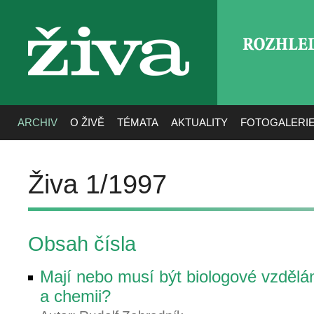
ROZHLE
živa
ARCHIV
O ŽIVĚ
TÉMATA
AKTUALITY
FOTOGALERI
Živa 1/1997
Obsah čísla
Mají nebo musí být biologové vzdělán
a chemii?