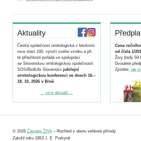
Aktuality
Předpla
Česká společnost ornitologická v letošním
Cena ročního
roce slaví 100. výročí svého vzniku a při
od čísla 1/20
té příležitosti pořádá ve spolupráci
Živy (tedy 59 
se Slovenskou ornitologickou společností
Dvouleté předp
SOS/BirdLife Slovensko
jubilejní
Zjistěte,
jak s
ornitologickou konferenci ve dnech 16.–
18. 10. 2026 v Brně
.
Podrobnější informace ke konferenci
... více aktualit ...
naleznete zde:
https://www.birdlife.cz/konference-2026/
Registrovat se můžete do 6. září.
Upozorňujeme, že termín pro odeslání
© 2026
Časopis ŽIVA
– Rozhled v oboru veškeré přírody.
abstraktu přihlášené přednášky nebo
posteru je už 30. června.
Založil roku 1853 J. E. Purkyně.