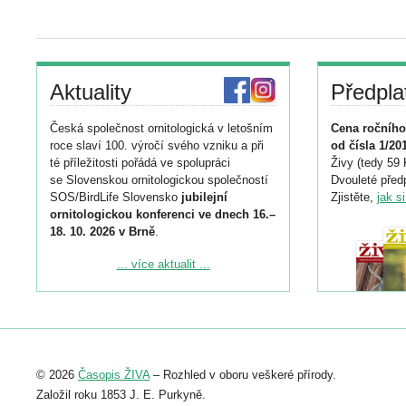
Aktuality
Předpla
Česká společnost ornitologická v letošním
Cena ročního
roce slaví 100. výročí svého vzniku a při
od čísla 1/20
té příležitosti pořádá ve spolupráci
Živy (tedy 59 
se Slovenskou ornitologickou společností
Dvouleté předp
SOS/BirdLife Slovensko
jubilejní
Zjistěte,
jak s
ornitologickou konferenci ve dnech 16.–
18. 10. 2026 v Brně
.
Podrobnější informace ke konferenci
... více aktualit ...
naleznete zde:
https://www.birdlife.cz/konference-2026/
Registrovat se můžete do 6. září.
Upozorňujeme, že termín pro odeslání
© 2026
Časopis ŽIVA
– Rozhled v oboru veškeré přírody.
abstraktu přihlášené přednášky nebo
posteru je už 30. června.
Založil roku 1853 J. E. Purkyně.