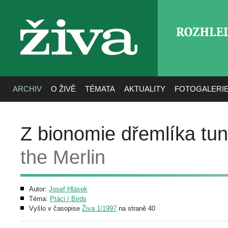
ROZHLE
živa
ARCHIV
O ŽIVĚ
TÉMATA
AKTUALITY
FOTOGALERI
Z bionomie dřemlíka tu
the Merlin
Autor:
Josef Hlásek
Téma:
Ptáci / Birds
Vyšlo v časopise
Živa 1/1997
na straně 40