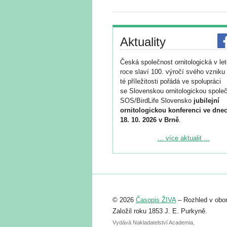
Aktuality
Česká společnost ornitologická v le
roce slaví 100. výročí svého vzniku 
té příležitosti pořádá ve spolupráci
se Slovenskou ornitologickou společ
SOS/BirdLife Slovensko
jubilejní
ornitologickou konferenci ve dnec
18. 10. 2026 v Brně
.
Podrobnější informace ke konferenc
... více aktualit ...
naleznete zde:
https://www.birdlife.cz/konference-2
Registrovat se můžete do 6. září.
Upozorňujeme, že termín pro odeslá
© 2026
Časopis ŽIVA
– Rozhled v obor
abstraktu přihlášené přednášky neb
posteru je už 30. června.
Založil roku 1853 J. E. Purkyně.
Vydává Nakladatelství Academia,