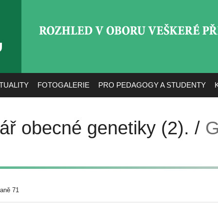
ROZHLED V OBORU VEŠ
TUALITY
FOTOGALERIE
PRO PEDAGOGY A STUDENTY
ář obecné genetiky (2). /
G
raně 71