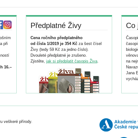
Předplatné Živy
Co 
tošním
Cena ročního předplatného
Časopi
a při
od čísla 1/2019 je 354 Kč
za šest čísel
časopi
Živy (tedy 59 Kč za jedno číslo).
biolog
ností
Dvouleté předplatné je zrušeno.
věnova
Zjistěte,
jak si předplatit časopis Živa
.
na nej
h 16.–
Navazu
Jana E
vycház
i
026/
ní
u veškeré přírody.
o