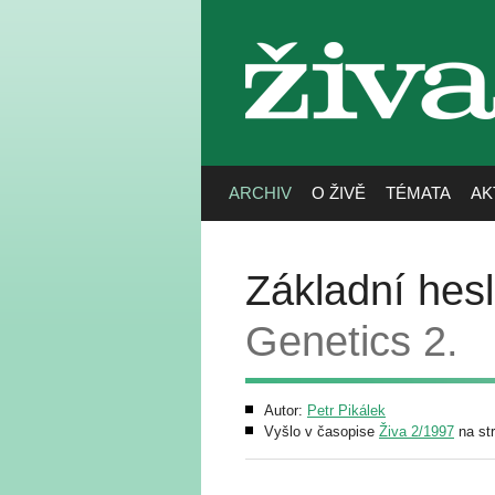
živa
ARCHIV
O ŽIVĚ
TÉMATA
AK
Základní hesl
Genetics 2.
Autor:
Petr Pikálek
Vyšlo v časopise
Živa 2/1997
na st