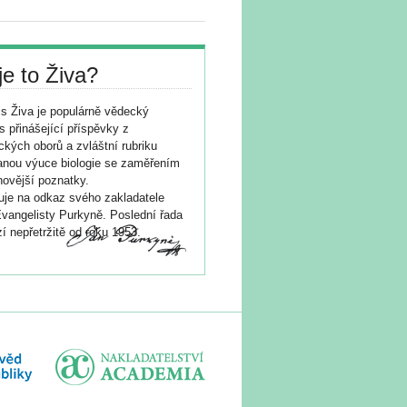
je to Živa?
s Živa je populárně vědecký
s přinášející příspěvky z
ických oborů a zvláštní rubriku
nou výuce biologie se zaměřením
novější poznatky.
je na odkaz svého zakladatele
vangelisty Purkyně. Poslední řada
í nepřetržitě od roku 1953.