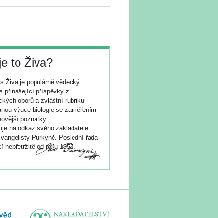
je to Živa?
s Živa je populárně vědecký
s přinášející příspěvky z
ických oborů a zvláštní rubriku
nou výuce biologie se zaměřením
novější poznatky.
je na odkaz svého zakladatele
vangelisty Purkyně. Poslední řada
í nepřetržitě od roku 1953.