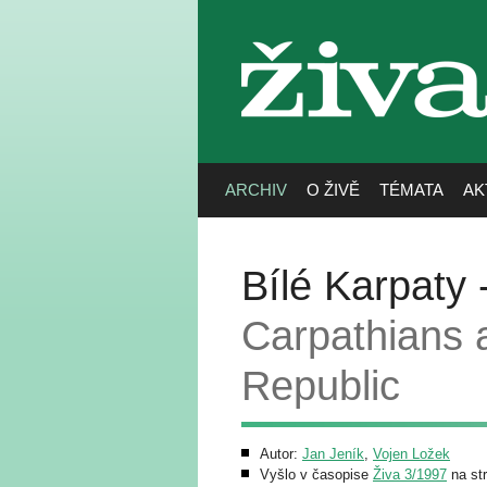
živa
ARCHIV
O ŽIVĚ
TÉMATA
AK
Bílé Karpaty 
Carpathians 
Republic
Autor:
Jan Jeník
,
Vojen Ložek
Vyšlo v časopise
Živa 3/1997
na st