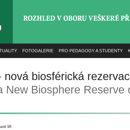
ROZHLED V OBORU VEŠ
TUALITY
FOTOGALERIE
PRO PEDAGOGY A STUDENTY
- nová biosférická rezerva
a New Biosphere Reserve 
raně 98