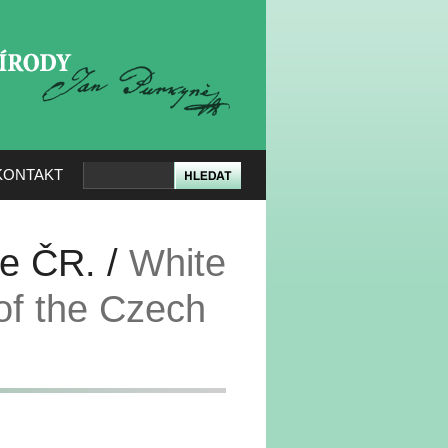
KERÉ PŘÍRODY
KONTAKT
ce ČR. /
White
of the Czech