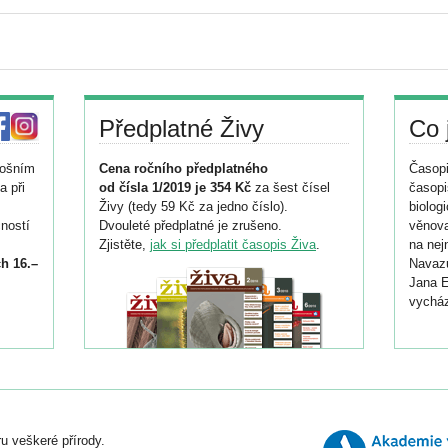
Předplatné Živy
Co 
tošním
Cena ročního předplatného
Časopi
a při
od čísla 1/2019 je 354 Kč
za šest čísel
časopi
Živy (tedy 59 Kč za jedno číslo).
biolog
ností
Dvouleté předplatné je zrušeno.
věnova
Zjistěte,
jak si předplatit časopis Živa
.
na nej
h 16.–
Navazu
Jana E
vycház
i
026/
ní
u veškeré přírody.
o