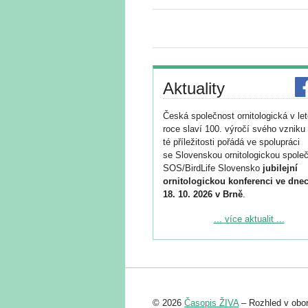
Aktuality
Česká společnost ornitologická v le
roce slaví 100. výročí svého vzniku 
té příležitosti pořádá ve spolupráci
se Slovenskou ornitologickou společ
SOS/BirdLife Slovensko
jubilejní
ornitologickou konferenci ve dnec
18. 10. 2026 v Brně
.
Podrobnější informace ke konferenc
... více aktualit ...
naleznete zde:
https://www.birdlife.cz/konference-2
Registrovat se můžete do 6. září.
Upozorňujeme, že termín pro odeslá
© 2026
Časopis ŽIVA
– Rozhled v obor
abstraktu přihlášené přednášky neb