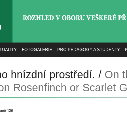
ROZHLED V OBORU VEŠ
TUALITY
FOTOGALERIE
PRO PEDAGOGY A STUDENTY
ho hnízdní prostředí. /
On t
n Rosenfinch or Scarlet 
raně 136