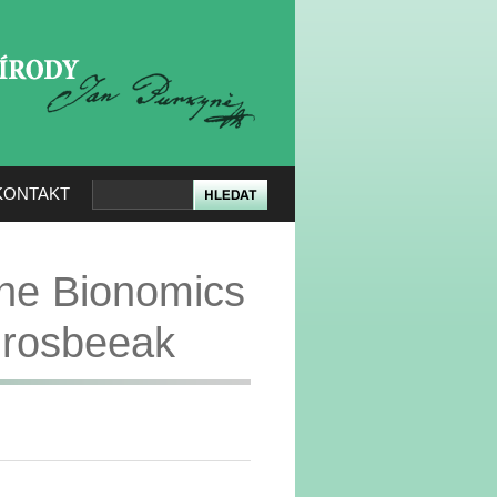
KERÉ PŘÍRODY
KONTAKT
he Bionomics
Grosbeeak