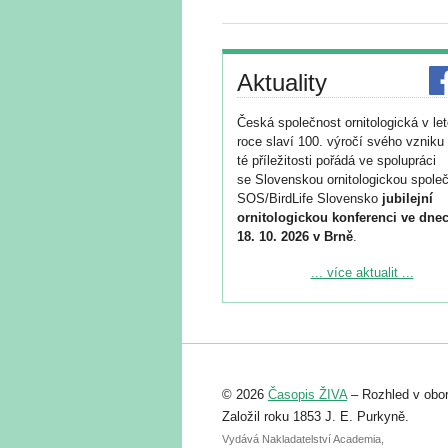
Aktuality
Česká společnost ornitologická v le
roce slaví 100. výročí svého vzniku 
té příležitosti pořádá ve spolupráci
se Slovenskou ornitologickou společ
SOS/BirdLife Slovensko
jubilejní
ornitologickou konferenci ve dnec
18. 10. 2026 v Brně
.
Podrobnější informace ke konferenc
... více aktualit ...
naleznete zde:
https://www.birdlife.cz/konference-2
Registrovat se můžete do 6. září.
Upozorňujeme, že termín pro odeslá
© 2026
Časopis ŽIVA
– Rozhled v obor
abstraktu přihlášené přednášky neb
posteru je už 30. června.
Založil roku 1853 J. E. Purkyně.
Vydává Nakladatelství Academia,