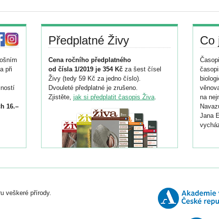
Předplatné Živy
Co 
tošním
Cena ročního předplatného
Časopi
a při
od čísla 1/2019 je 354 Kč
za šest čísel
časopi
Živy (tedy 59 Kč za jedno číslo).
biolog
ností
Dvouleté předplatné je zrušeno.
věnova
Zjistěte,
jak si předplatit časopis Živa
.
na nej
h 16.–
Navazu
Jana E
vycház
i
026/
ní
u veškeré přírody.
o