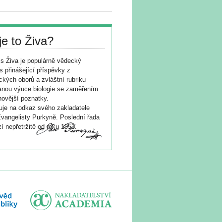
je to Živa?
s Živa je populárně vědecký
s přinášející příspěvky z
ických oborů a zvláštní rubriku
nou výuce biologie se zaměřením
novější poznatky.
je na odkaz svého zakladatele
vangelisty Purkyně. Poslední řada
í nepřetržitě od roku 1953.