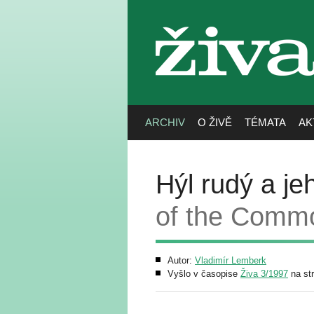
živa
ARCHIV
O ŽIVĚ
TÉMATA
AK
Hýl rudý a je
of the Commo
Autor:
Vladimír Lemberk
Vyšlo v časopise
Živa 3/1997
na st