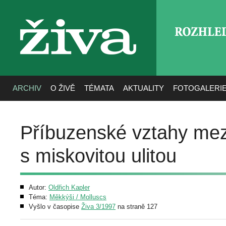
ROZHLE
živa
ARCHIV
O ŽIVĚ
TÉMATA
AKTUALITY
FOTOGALERI
Příbuzenské vztahy mezi
s miskovitou ulitou
Autor:
Oldřich Kapler
Téma:
Měkkýši / Molluscs
Vyšlo v časopise
Živa 3/1997
na straně 127