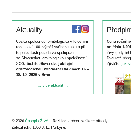
Aktuality
Předpla
Česká společnost ornitologická v letošním
Cena ročního
roce slaví 100. výročí svého vzniku a při
od čísla 1/20
té příležitosti pořádá ve spolupráci
Živy (tedy 59 
se Slovenskou ornitologickou společností
Dvouleté předp
SOS/BirdLife Slovensko
jubilejní
Zjistěte,
jak s
ornitologickou konferenci ve dnech 16.–
18. 10. 2026 v Brně
.
Podrobnější informace ke konferenci
... více aktualit ...
naleznete zde:
https://www.birdlife.cz/konference-2026/
Registrovat se můžete do 6. září.
Upozorňujeme, že termín pro odeslání
© 2026
Časopis ŽIVA
– Rozhled v oboru veškeré přírody.
abstraktu přihlášené přednášky nebo
posteru je už 30. června.
Založil roku 1853 J. E. Purkyně.