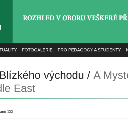
ROZHLED V OBORU VEŠ
TUALITY
FOTOGALERIE
PRO PEDAGOGY A STUDENTY
 Blízkého východu /
A Myst
dle East
raně 133