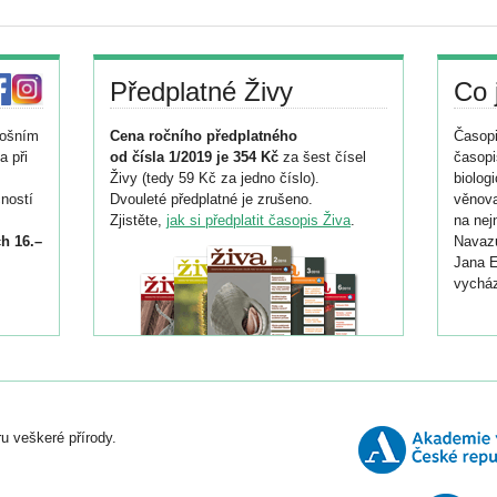
Předplatné Živy
Co 
tošním
Cena ročního předplatného
Časopi
a při
od čísla 1/2019 je 354 Kč
za šest čísel
časopi
Živy (tedy 59 Kč za jedno číslo).
biolog
ností
Dvouleté předplatné je zrušeno.
věnova
Zjistěte,
jak si předplatit časopis Živa
.
na nej
h 16.–
Navazu
Jana E
vycház
i
026/
ní
u veškeré přírody.
o