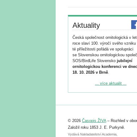
Aktuality
Česká společnost ornitologická v le
roce slaví 100. výročí svého vzniku 
té příležitosti pořádá ve spolupráci
se Slovenskou ornitologickou společ
SOS/BirdLife Slovensko
jubilejní
ornitologickou konferenci ve dnec
18. 10. 2026 v Brně
.
Podrobnější informace ke konferenc
... více aktualit ...
naleznete zde:
https://www.birdlife.cz/konference-2
Registrovat se můžete do 6. září.
Upozorňujeme, že termín pro odeslá
© 2026
Časopis ŽIVA
– Rozhled v obor
abstraktu přihlášené přednášky neb
posteru je už 30. června.
Založil roku 1853 J. E. Purkyně.
Vydává Nakladatelství Academia,