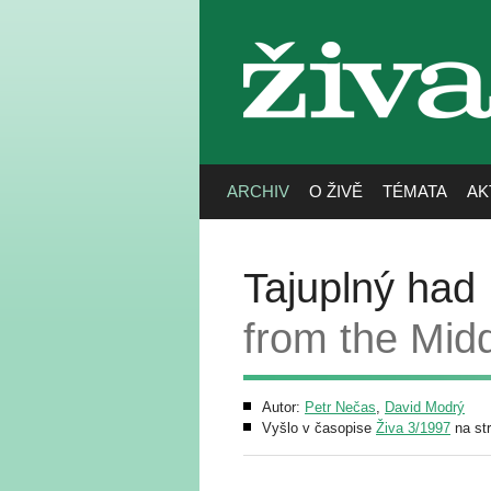
živa
ARCHIV
O ŽIVĚ
TÉMATA
AK
Tajuplný had
from the Mid
Autor:
Petr Nečas
,
David Modrý
Vyšlo v časopise
Živa 3/1997
na st