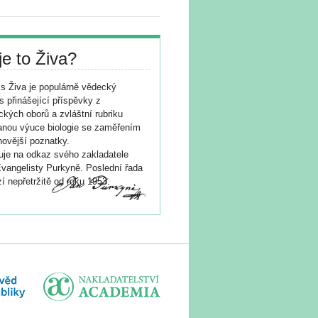
je to Živa?
s Živa je populárně vědecký
s přinášející příspěvky z
ických oborů a zvláštní rubriku
nou výuce biologie se zaměřením
novější poznatky.
je na odkaz svého zakladatele
vangelisty Purkyně. Poslední řada
í nepřetržitě od roku 1953.