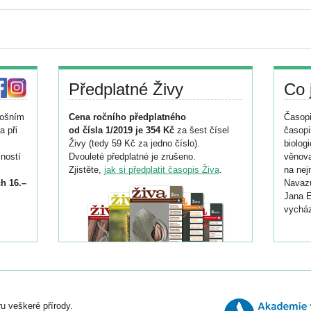
Předplatné Živy
Co 
tošním
Cena ročního předplatného
Časopi
a při
od čísla 1/2019 je 354 Kč
za šest čísel
časopi
Živy (tedy 59 Kč za jedno číslo).
biolog
ností
Dvouleté předplatné je zrušeno.
věnova
Zjistěte,
jak si předplatit časopis Živa
.
na nej
h 16.–
Navazu
Jana E
vycház
i
026/
ní
u veškeré přírody.
o