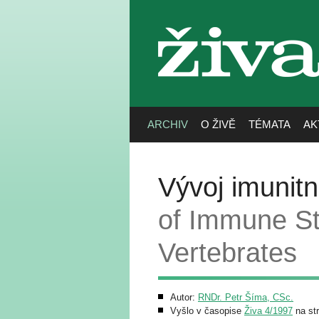
živa
ARCHIV
O ŽIVĚ
TÉMATA
AK
Vývoj imunitní
of Immune Str
Vertebrates
Autor:
RNDr. Petr Šíma, CSc.
Vyšlo v časopise
Živa 4/1997
na st