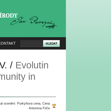
KERÉ PŘÍRODY
KONTAKT
V. /
Evolutin
munity in
kal ocenění: Purkyňova cena, Cena
Antonína Friče