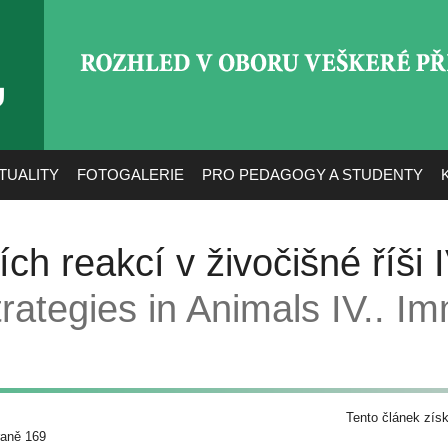
ROZHLED V OBORU VEŠ
TUALITY
FOTOGALERIE
PRO PEDAGOGY A STUDENTY
ch reakcí v živočišné říši I
ategies in Animals IV.. Im
Tento článek zís
raně 169