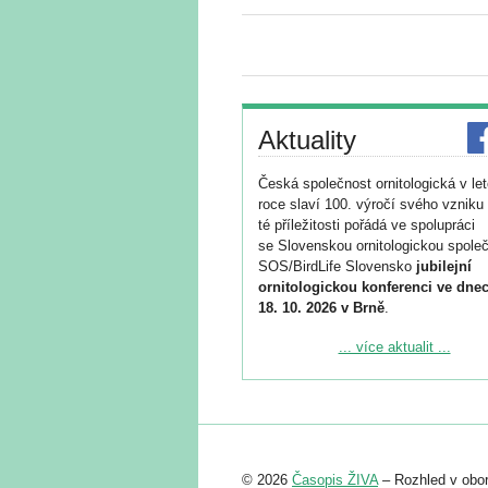
Aktuality
Česká společnost ornitologická v le
roce slaví 100. výročí svého vzniku 
té příležitosti pořádá ve spolupráci
se Slovenskou ornitologickou společ
SOS/BirdLife Slovensko
jubilejní
ornitologickou konferenci ve dnec
18. 10. 2026 v Brně
.
Podrobnější informace ke konferenc
... více aktualit ...
naleznete zde:
https://www.birdlife.cz/konference-2
Registrovat se můžete do 6. září.
Upozorňujeme, že termín pro odeslá
© 2026
Časopis ŽIVA
– Rozhled v obor
abstraktu přihlášené přednášky neb