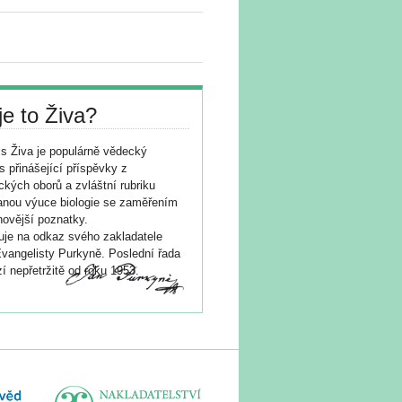
je to Živa?
s Živa je populárně vědecký
s přinášející příspěvky z
ických oborů a zvláštní rubriku
nou výuce biologie se zaměřením
novější poznatky.
je na odkaz svého zakladatele
vangelisty Purkyně. Poslední řada
í nepřetržitě od roku 1953.