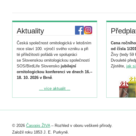
Aktuality
Předpla
Česká společnost ornitologická v letošním
Cena ročního
roce slaví 100. výročí svého vzniku a při
od čísla 1/20
té příležitosti pořádá ve spolupráci
Živy (tedy 59 
se Slovenskou ornitologickou společností
Dvouleté předp
SOS/BirdLife Slovensko
jubilejní
Zjistěte,
jak s
ornitologickou konferenci ve dnech 16.–
18. 10. 2026 v Brně
.
Podrobnější informace ke konferenci
... více aktualit ...
naleznete zde:
https://www.birdlife.cz/konference-2026/
Registrovat se můžete do 6. září.
Upozorňujeme, že termín pro odeslání
© 2026
Časopis ŽIVA
– Rozhled v oboru veškeré přírody.
abstraktu přihlášené přednášky nebo
posteru je už 30. června.
Založil roku 1853 J. E. Purkyně.