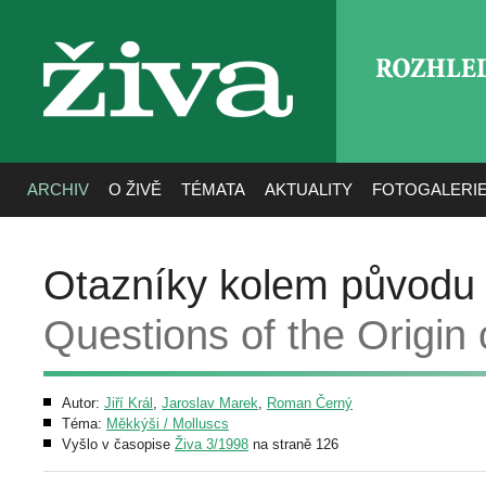
ROZHLE
živa
ARCHIV
O ŽIVĚ
TÉMATA
AKTUALITY
FOTOGALERI
Otazníky kolem původu 
Questions of the Origin 
Autor:
Jiří Král
,
Jaroslav Marek
,
Roman Černý
Téma:
Měkkýši / Molluscs
Vyšlo v časopise
Živa 3/1998
na straně 126