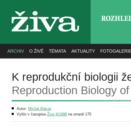
ROZHLE
živa
ARCHIV
O ŽIVĚ
TÉMATA
AKTUALITY
FOTOGALERI
K reprodukční biologii ž
Reproduction Biology of
Autor:
Michal Balcar
Vyšlo v časopise
Živa 4/1998
na straně 175