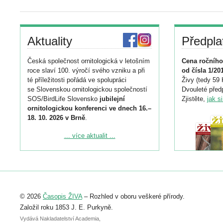
Aktuality
Předpla
Česká společnost ornitologická v letošním
Cena ročního
roce slaví 100. výročí svého vzniku a při
od čísla 1/20
té příležitosti pořádá ve spolupráci
Živy (tedy 59 
se Slovenskou ornitologickou společností
Dvouleté předp
SOS/BirdLife Slovensko
jubilejní
Zjistěte,
jak s
ornitologickou konferenci ve dnech 16.–
18. 10. 2026 v Brně
.
Podrobnější informace ke konferenci
... více aktualit ...
naleznete zde:
https://www.birdlife.cz/konference-2026/
Registrovat se můžete do 6. září.
Upozorňujeme, že termín pro odeslání
© 2026
Časopis ŽIVA
– Rozhled v oboru veškeré přírody.
abstraktu přihlášené přednášky nebo
posteru je už 30. června.
Založil roku 1853 J. E. Purkyně.
Vydává Nakladatelství Academia,