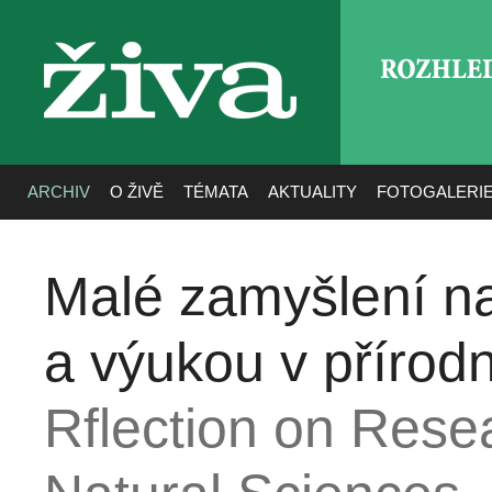
ROZHLE
živa
ARCHIV
O ŽIVĚ
TÉMATA
AKTUALITY
FOTOGALERI
Malé zamyšlení 
a výukou v přírod
Rflection on Rese