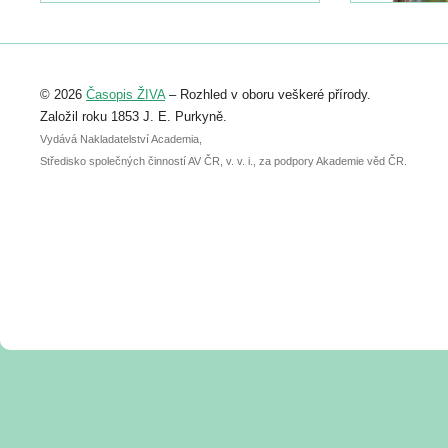
https://www.birdlife.cz/konference-2026/
Registrovat se můžete do 6. září.
Upozorňujeme, že termín pro odeslání
© 2026
Časopis ŽIVA
– Rozhled v oboru veškeré přírody.
abstraktu přihlášené přednášky nebo
posteru je už 30. června.
Založil roku 1853 J. E. Purkyně.
Vydává Nakladatelství Academia,
Středisko společných činností AV ČR, v. v. i., za podpory Akademie věd ČR.