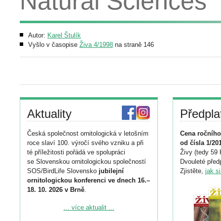
Natural Sciences
Autor:
Karel Štulík
Vyšlo v časopise
Živa 4/1998
na straně 146
Aktuality
Předpla
Česká společnost ornitologická v letošním
Cena ročního
roce slaví 100. výročí svého vzniku a při
od čísla 1/20
té příležitosti pořádá ve spolupráci
Živy (tedy 59 
se Slovenskou ornitologickou společností
Dvouleté předp
SOS/BirdLife Slovensko
jubilejní
Zjistěte,
jak s
ornitologickou konferenci ve dnech 16.–
18. 10. 2026 v Brně
.
Podrobnější informace ke konferenci
... více aktualit ...
naleznete zde: