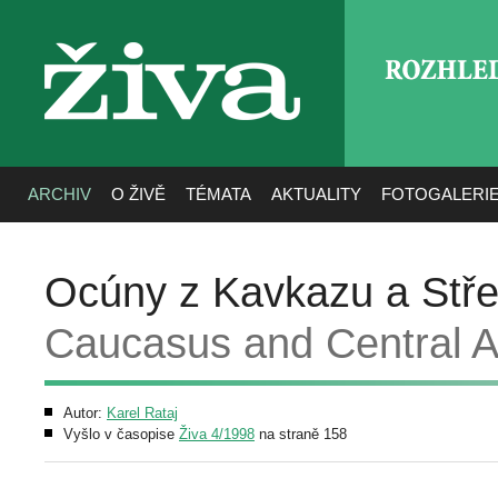
ROZHLE
živa
ARCHIV
O ŽIVĚ
TÉMATA
AKTUALITY
FOTOGALERI
Ocúny z Kavkazu a Stře
Caucasus and Central A
Autor:
Karel Rataj
Vyšlo v časopise
Živa 4/1998
na straně 158