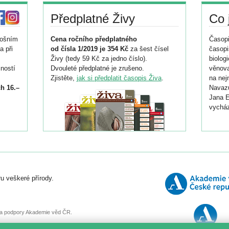
Předplatné Živy
Co 
tošním
Cena ročního předplatného
Časopi
a při
od čísla 1/2019 je 354 Kč
za šest čísel
časopi
Živy (tedy 59 Kč za jedno číslo).
biolog
ností
Dvouleté předplatné je zrušeno.
věnova
Zjistěte,
jak si předplatit časopis Živa
.
na nej
h 16.–
Navazu
Jana E
vycház
i
026/
ní
u veškeré přírody.
o
, za podpory Akademie věd ČR.