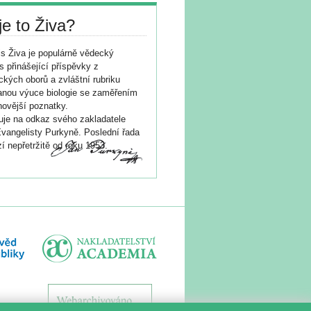
je to Živa?
s Živa je populárně vědecký
s přinášející příspěvky z
ických oborů a zvláštní rubriku
nou výuce biologie se zaměřením
novější poznatky.
je na odkaz svého zakladatele
vangelisty Purkyně. Poslední řada
í nepřetržitě od roku 1953.