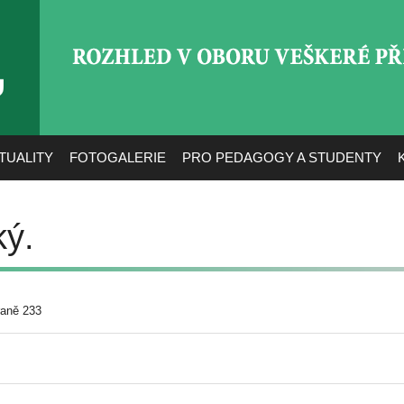
ROZHLED V OBORU VEŠ
TUALITY
FOTOGALERIE
PRO PEDAGOGY A STUDENTY
ký.
raně 233