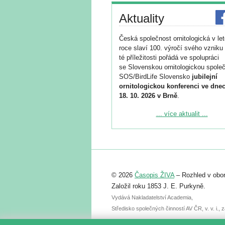
Aktuality
Česká společnost ornitologická v le
roce slaví 100. výročí svého vzniku 
té příležitosti pořádá ve spolupráci
se Slovenskou ornitologickou společ
SOS/BirdLife Slovensko
jubilejní
ornitologickou konferenci ve dnec
18. 10. 2026 v Brně
.
Podrobnější informace ke konferenc
... více aktualit ...
naleznete zde:
https://www.birdlife.cz/konference-2
Registrovat se můžete do 6. září.
Upozorňujeme, že termín pro odeslá
© 2026
Časopis ŽIVA
– Rozhled v obor
abstraktu přihlášené přednášky neb
posteru je už 30. června.
Založil roku 1853 J. E. Purkyně.
Vydává Nakladatelství Academia,
Středisko společných činností AV ČR, v. v. i.