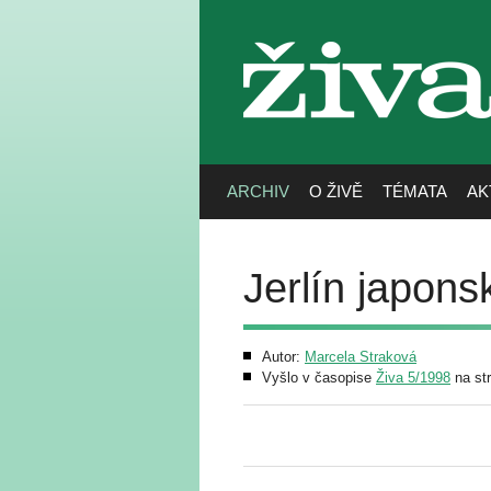
živa
ARCHIV
O ŽIVĚ
TÉMATA
AK
Jerlín japons
Autor:
Marcela Straková
Vyšlo v časopise
Živa 5/1998
na st