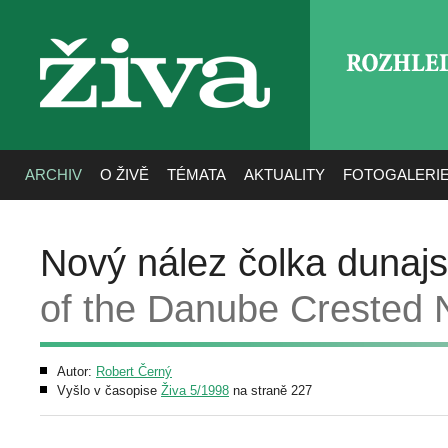
ROZHLE
živa
ARCHIV
O ŽIVĚ
TÉMATA
AKTUALITY
FOTOGALERI
Nový nález čolka dunaj
of the Danube Crested 
Autor:
Robert Černý
Vyšlo v časopise
Živa 5/1998
na straně 227