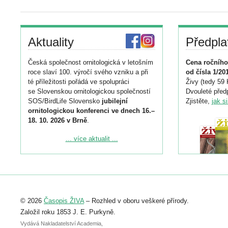
Aktuality
Předpla
Česká společnost ornitologická v letošním
Cena ročního
roce slaví 100. výročí svého vzniku a při
od čísla 1/20
té příležitosti pořádá ve spolupráci
Živy (tedy 59 
se Slovenskou ornitologickou společností
Dvouleté předp
SOS/BirdLife Slovensko
jubilejní
Zjistěte,
jak s
ornitologickou konferenci ve dnech 16.–
18. 10. 2026 v Brně
.
Podrobnější informace ke konferenci
... více aktualit ...
naleznete zde:
https://www.birdlife.cz/konference-2026/
Registrovat se můžete do 6. září.
Upozorňujeme, že termín pro odeslání
© 2026
Časopis ŽIVA
– Rozhled v oboru veškeré přírody.
abstraktu přihlášené přednášky nebo
posteru je už 30. června.
Založil roku 1853 J. E. Purkyně.
Vydává Nakladatelství Academia,