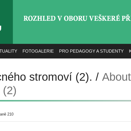
ROZHLED V OBORU VEŠ
TUALITY
FOTOGALERIE
PRO PEDAGOGY A STUDENTY
cného stromoví (2). /
About
 (2)
raně 210