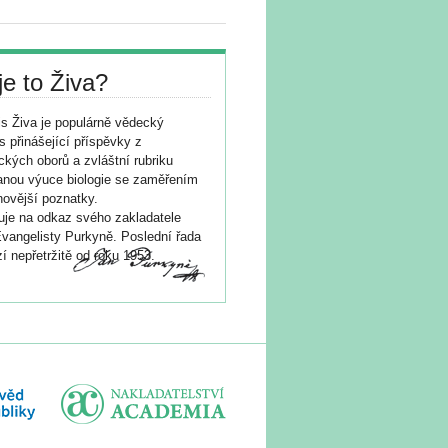
je to Živa?
s Živa je populárně vědecký
s přinášející příspěvky z
ických oborů a zvláštní rubriku
nou výuce biologie se zaměřením
novější poznatky.
je na odkaz svého zakladatele
vangelisty Purkyně. Poslední řada
í nepřetržitě od roku 1953.