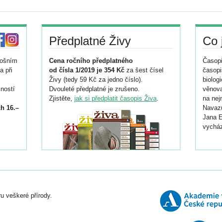
Předplatné Živy
Co 
tošním
Cena ročního předplatného
Časopi
a při
od čísla 1/2019 je 354 Kč
za šest čísel
časopi
Živy (tedy 59 Kč za jedno číslo).
biolog
ností
Dvouleté předplatné je zrušeno.
věnova
Zjistěte,
jak si předplatit časopis Živa
.
na nej
h 16.–
Navazu
Jana E
vycház
i
026/
ní
u veškeré přírody.
o