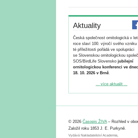
Aktuality
Česká společnost ornitologická v le
roce slaví 100. výročí svého vzniku 
té příležitosti pořádá ve spolupráci
se Slovenskou ornitologickou společ
SOS/BirdLife Slovensko
jubilejní
ornitologickou konferenci ve dnec
18. 10. 2026 v Brně
.
Podrobnější informace ke konferenc
... více aktualit ...
naleznete zde:
https://www.birdlife.cz/konference-2
Registrovat se můžete do 6. září.
Upozorňujeme, že termín pro odeslá
© 2026
Časopis ŽIVA
– Rozhled v obor
abstraktu přihlášené přednášky neb
posteru je už 30. června.
Založil roku 1853 J. E. Purkyně.
Vydává Nakladatelství Academia,