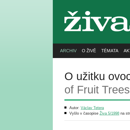
živa
ARCHIV
O ŽIVĚ
TÉMATA
AK
O užitku ovo
of Fruit Trees
Autor:
Václav Tetera
Vyšlo v časopise
Živa 5/1998
na st