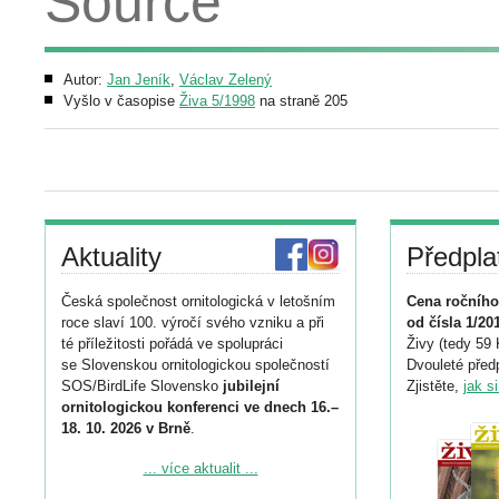
Source
Autor:
Jan Jeník
,
Václav Zelený
Vyšlo v časopise
Živa 5/1998
na straně 205
Aktuality
Předpla
Česká společnost ornitologická v letošním
Cena ročního
roce slaví 100. výročí svého vzniku a při
od čísla 1/20
té příležitosti pořádá ve spolupráci
Živy (tedy 59 
se Slovenskou ornitologickou společností
Dvouleté předp
SOS/BirdLife Slovensko
jubilejní
Zjistěte,
jak s
ornitologickou konferenci ve dnech 16.–
18. 10. 2026 v Brně
.
Podrobnější informace ke konferenci
... více aktualit ...
naleznete zde: