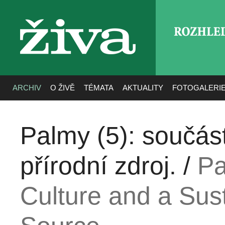
ROZHLE
živa
ARCHIV
O ŽIVĚ
TÉMATA
AKTUALITY
FOTOGALERI
Palmy (5): součást
přírodní zdroj. /
Pa
Culture and a Sus