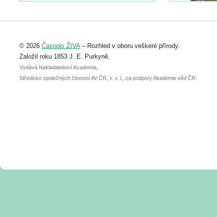
https://www.birdlife.cz/konference-2026/
Registrovat se můžete do 6. září.
Upozorňujeme, že termín pro odeslání
© 2026
Časopis ŽIVA
– Rozhled v oboru veškeré přírody.
abstraktu přihlášené přednášky nebo
posteru je už 30. června.
Založil roku 1853 J. E. Purkyně.
Vydává Nakladatelství Academia,
Středisko společných činností AV ČR, v. v. i., za podpory Akademie věd ČR.