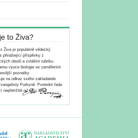
je to Živa?
s Živa je populárně vědecký
s přinášející příspěvky z
ických oborů a zvláštní rubriku
nou výuce biologie se zaměřením
novější poznatky.
je na odkaz svého zakladatele
vangelisty Purkyně. Poslední řada
í nepřetržitě od roku 1953.