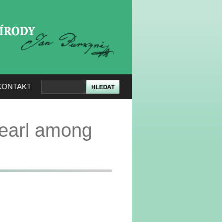
KERÉ PŘÍRODY
KONTAKT
earl among