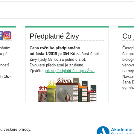
Předplatné Živy
Co 
tošním
Cena ročního předplatného
Časopi
a při
od čísla 1/2019 je 354 Kč
za šest čísel
časopi
Živy (tedy 59 Kč za jedno číslo).
biolog
ností
Dvouleté předplatné je zrušeno.
věnova
Zjistěte,
jak si předplatit časopis Živa
.
na nej
h 16.–
Navazu
Jana E
vycház
i
026/
ní
u veškeré přírody.
o