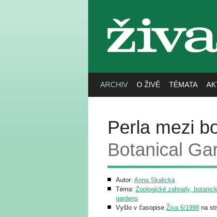
živa
ARCHIV
O ŽIVĚ
TÉMATA
AK
Perla mezi b
Botanical Ga
Autor:
Anna Skalická
Téma:
Zoologické zahrady, botanick
gardens
Vyšlo v časopise
Živa 6/1998
na st