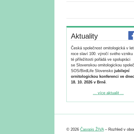
Aktuality
Česká společnost ornitologická v le
roce slaví 100. výročí svého vzniku 
té příležitosti pořádá ve spolupráci
se Slovenskou ornitologickou společ
SOS/BirdLife Slovensko
jubilejní
ornitologickou konferenci ve dnec
18. 10. 2026 v Brně
.
Podrobnější informace ke konferenc
... více aktualit ...
naleznete zde:
https://www.birdlife.cz/konference-2
Registrovat se můžete do 6. září.
Upozorňujeme, že termín pro odeslá
© 2026
Časopis ŽIVA
– Rozhled v obor
abstraktu přihlášené přednášky neb