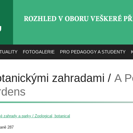
ROZHLED V OBORU VEŠ
TUALITY
FOTOGALERIE
PRO PEDAGOGY A STUDENTY
otanickými zahradami /
A P
rdens
é zahrady a parky / Zoological, botanical
raně 287