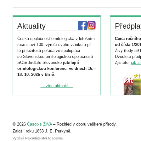
Aktuality
Předpla
Česká společnost ornitologická v letošním
Cena ročního
roce slaví 100. výročí svého vzniku a při
od čísla 1/20
té příležitosti pořádá ve spolupráci
Živy (tedy 59 
se Slovenskou ornitologickou společností
Dvouleté předp
SOS/BirdLife Slovensko
jubilejní
Zjistěte,
jak s
ornitologickou konferenci ve dnech 16.–
18. 10. 2026 v Brně
.
Podrobnější informace ke konferenci
... více aktualit ...
naleznete zde:
https://www.birdlife.cz/konference-2026/
Registrovat se můžete do 6. září.
Upozorňujeme, že termín pro odeslání
© 2026
Časopis ŽIVA
– Rozhled v oboru veškeré přírody.
abstraktu přihlášené přednášky nebo
posteru je už 30. června.
Založil roku 1853 J. E. Purkyně.
Vydává Nakladatelství Academia,