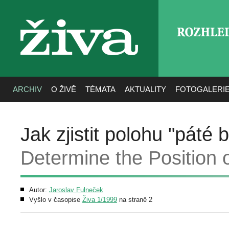
ROZHLE
živa
ARCHIV
O ŽIVĚ
TÉMATA
AKTUALITY
FOTOGALERI
Jak zjistit polohu "páté
Determine the Position o
Autor:
Jaroslav Fulneček
Vyšlo v časopise
Živa 1/1999
na straně 2