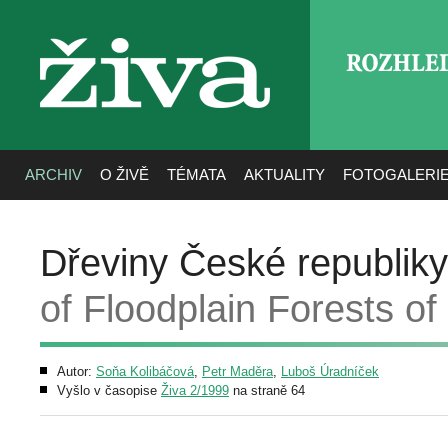
ROZHLE
živa
ARCHIV
O ŽIVĚ
TÉMATA
AKTUALITY
FOTOGALERI
Dřeviny České republiky 
of Floodplain Forests o
Autor:
Soňa Kolibáčová
,
Petr Maděra
,
Luboš Úradníček
Vyšlo v časopise
Živa 2/1999
na straně 64