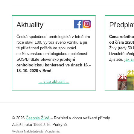
Aktuality
Předpla
Česká společnost ornitologická v letošním
Cena ročního
roce slaví 100. výročí svého vzniku a při
od čísla 1/20
té příležitosti pořádá ve spolupráci
Živy (tedy 59 
se Slovenskou ornitologickou společností
Dvouleté předp
SOS/BirdLife Slovensko
jubilejní
Zjistěte,
jak s
ornitologickou konferenci ve dnech 16.–
18. 10. 2026 v Brně
.
Podrobnější informace ke konferenci
... více aktualit ...
naleznete zde:
https://www.birdlife.cz/konference-2026/
Registrovat se můžete do 6. září.
Upozorňujeme, že termín pro odeslání
© 2026
Časopis ŽIVA
– Rozhled v oboru veškeré přírody.
abstraktu přihlášené přednášky nebo
posteru je už 30. června.
Založil roku 1853 J. E. Purkyně.
Vydává Nakladatelství Academia,