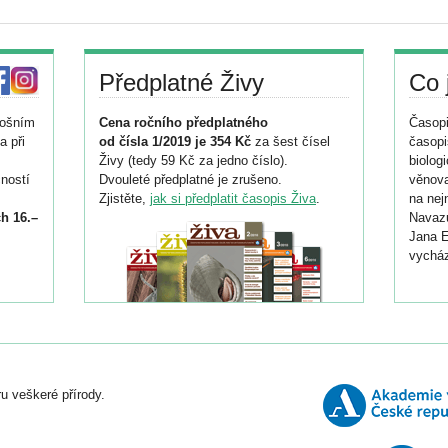
Předplatné Živy
Co 
tošním
Cena ročního předplatného
Časopi
a při
od čísla 1/2019 je 354 Kč
za šest čísel
časopi
Živy (tedy 59 Kč za jedno číslo).
biolog
ností
Dvouleté předplatné je zrušeno.
věnova
Zjistěte,
jak si předplatit časopis Živa
.
na nej
h 16.–
Navazu
Jana E
vycház
i
026/
ní
u veškeré přírody.
o