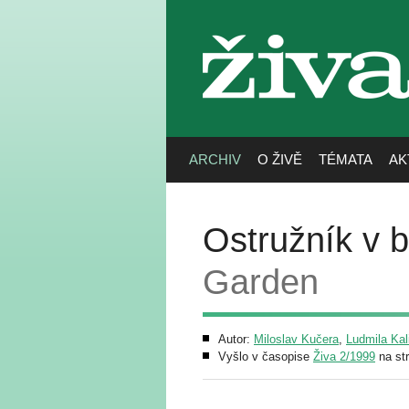
živa
ARCHIV
O ŽIVĚ
TÉMATA
AK
Ostružník v 
Garden
Autor:
Miloslav Kučera
,
Ludmila Ka
Vyšlo v časopise
Živa 2/1999
na st