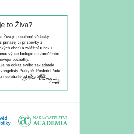
je to Živa?
s Živa je populárně vědecký
s přinášející příspěvky z
ických oborů a zvláštní rubriku
nou výuce biologie se zaměřením
novější poznatky.
je na odkaz svého zakladatele
vangelisty Purkyně. Poslední řada
í nepřetržitě od roku 1953.