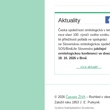
Aktuality
Česká společnost ornitologická v le
roce slaví 100. výročí svého vzniku 
té příležitosti pořádá ve spolupráci
se Slovenskou ornitologickou společ
SOS/BirdLife Slovensko
jubilejní
ornitologickou konferenci ve dnec
18. 10. 2026 v Brně
.
Podrobnější informace ke konferenc
... více aktualit ...
naleznete zde:
https://www.birdlife.cz/konference-2
Registrovat se můžete do 6. září.
Upozorňujeme, že termín pro odeslá
© 2026
Časopis ŽIVA
– Rozhled v obor
abstraktu přihlášené přednášky neb
posteru je už 30. června.
Založil roku 1853 J. E. Purkyně.
Vydává Nakladatelství Academia,