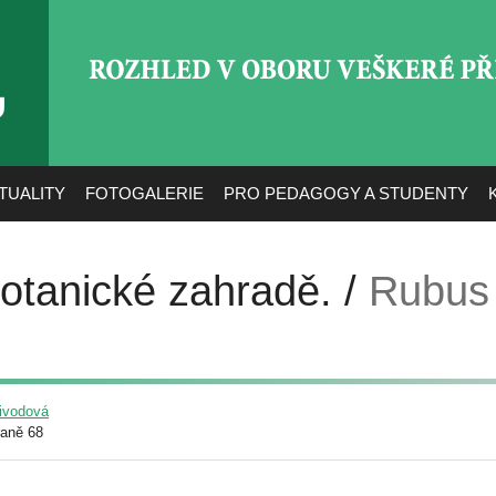
ROZHLED V OBORU VEŠ
TUALITY
FOTOGALERIE
PRO PEDAGOGY A STUDENTY
botanické zahradě. /
Rubus 
livodová
raně 68