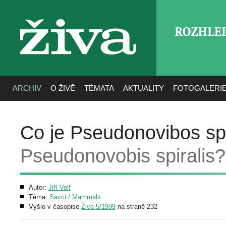
ROZHLE
živa
ARCHIV
O ŽIVĚ
TÉMATA
AKTUALITY
FOTOGALERI
Co je Pseudonovibos spi
Pseudonovobis spiralis?
Autor:
Jiří Volf
Téma:
Savci / Mammals
Vyšlo v časopise
Živa 5/1999
na straně 232