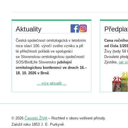
Aktuality
Předpla
Česká společnost ornitologická v letošním
Cena ročního
roce slaví 100. výročí svého vzniku a při
od čísla 1/20
té příležitosti pořádá ve spolupráci
Živy (tedy 59 
se Slovenskou ornitologickou společností
Dvouleté předp
SOS/BirdLife Slovensko
jubilejní
Zjistěte,
jak s
ornitologickou konferenci ve dnech 16.–
18. 10. 2026 v Brně
.
Podrobnější informace ke konferenci
... více aktualit ...
naleznete zde:
https://www.birdlife.cz/konference-2026/
Registrovat se můžete do 6. září.
Upozorňujeme, že termín pro odeslání
© 2026
Časopis ŽIVA
– Rozhled v oboru veškeré přírody.
abstraktu přihlášené přednášky nebo
posteru je už 30. června.
Založil roku 1853 J. E. Purkyně.