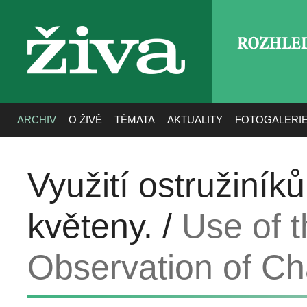
ROZHLE
živa
ARCHIV
O ŽIVĚ
TÉMATA
AKTUALITY
FOTOGALERI
Využití ostružiník
květeny. /
Use of 
Observation of Ch