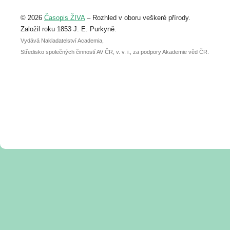
Upozorňujeme, že termín pro odeslání
© 2026
Časopis ŽIVA
– Rozhled v oboru veškeré přírody.
abstraktu přihlášené přednášky nebo
posteru je už 30. června.
Založil roku 1853 J. E. Purkyně.
Vydává Nakladatelství Academia,
Středisko společných činností AV ČR, v. v. i., za podpory Akademie věd ČR.