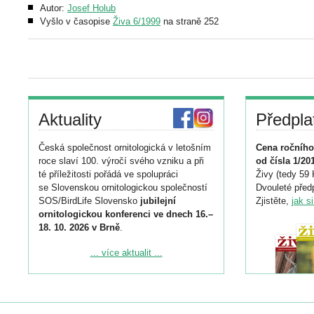
Autor:
Josef Holub
Vyšlo v časopise
Živa 6/1999
na straně 252
Aktuality
Předpla
Česká společnost ornitologická v letošním
Cena ročního
roce slaví 100. výročí svého vzniku a při
od čísla 1/20
té příležitosti pořádá ve spolupráci
Živy (tedy 59 
se Slovenskou ornitologickou společností
Dvouleté předp
SOS/BirdLife Slovensko
jubilejní
Zjistěte,
jak s
ornitologickou konferenci ve dnech 16.–
18. 10. 2026 v Brně
.
Podrobnější informace ke konferenci
... více aktualit ...
naleznete zde:
https://www.birdlife.cz/konference-2026/
Registrovat se můžete do 6. září.