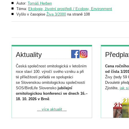
Autor:
Tomáš Herben
Téma:
Ekologie, životní prostředí / Ecology, Environment
Vyšlo v časopise
Živa 3/2000
na straně 108
Aktuality
Předpla
Česká společnost ornitologická v letošním
Cena ročního
roce slaví 100. výročí svého vzniku a při
od čísla 1/20
té příležitosti pořádá ve spolupráci
Živy (tedy 59 
se Slovenskou ornitologickou společností
Dvouleté předp
SOS/BirdLife Slovensko
jubilejní
Zjistěte,
jak s
ornitologickou konferenci ve dnech 16.–
18. 10. 2026 v Brně
.
Podrobnější informace ke konferenci
... více aktualit ...
naleznete zde:
https://www.birdlife.cz/konference-2026/