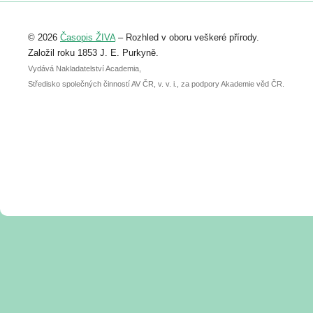
Registrovat se můžete do 6. září.
Upozorňujeme, že termín pro odeslání
© 2026
Časopis ŽIVA
– Rozhled v oboru veškeré přírody.
abstraktu přihlášené přednášky nebo
posteru je už 30. června.
Založil roku 1853 J. E. Purkyně.
Vydává Nakladatelství Academia,
Středisko společných činností AV ČR, v. v. i., za podpory Akademie věd ČR.