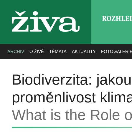
ROZHLE
živa
ARCHIV
O ŽIVĚ
TÉMATA
AKTUALITY
FOTOGALERI
Biodiverzita: jakou 
proměnlivost klim
What is the Role 