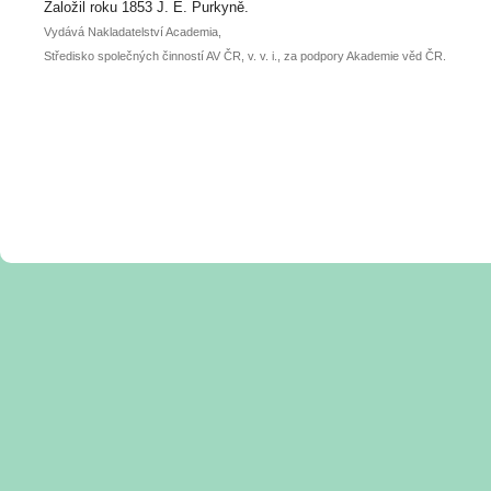
posteru je už 30. června.
Založil roku 1853 J. E. Purkyně.
Vydává Nakladatelství Academia,
Středisko společných činností AV ČR, v. v. i., za podpory Akademie věd ČR.