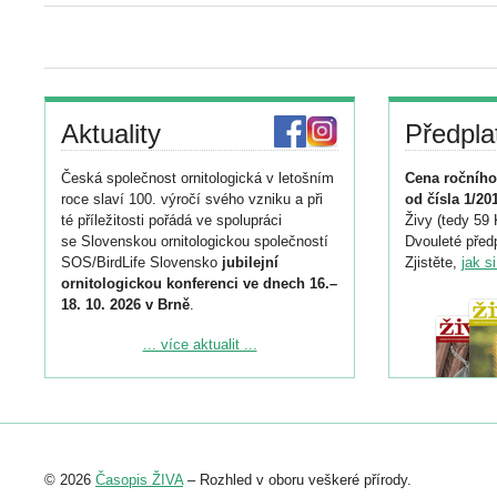
Aktuality
Předpla
Česká společnost ornitologická v letošním
Cena ročního
roce slaví 100. výročí svého vzniku a při
od čísla 1/20
té příležitosti pořádá ve spolupráci
Živy (tedy 59 
se Slovenskou ornitologickou společností
Dvouleté předp
SOS/BirdLife Slovensko
jubilejní
Zjistěte,
jak s
ornitologickou konferenci ve dnech 16.–
18. 10. 2026 v Brně
.
Podrobnější informace ke konferenci
... více aktualit ...
naleznete zde:
https://www.birdlife.cz/konference-2026/
Registrovat se můžete do 6. září.
Upozorňujeme, že termín pro odeslání
© 2026
Časopis ŽIVA
– Rozhled v oboru veškeré přírody.
abstraktu přihlášené přednášky nebo