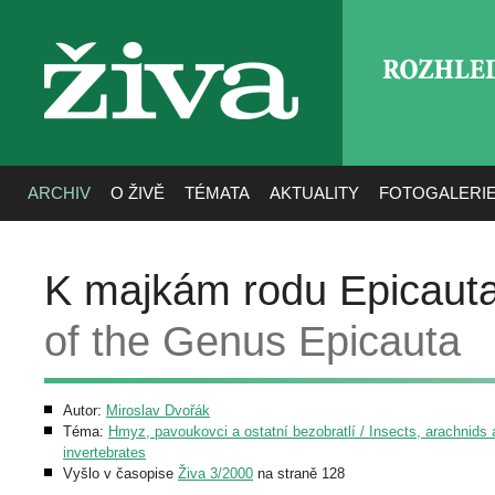
ROZHLE
živa
ARCHIV
O ŽIVĚ
TÉMATA
AKTUALITY
FOTOGALERI
K majkám rodu Epicaut
of the Genus Epicauta
Autor:
Miroslav Dvořák
Téma:
Hmyz, pavoukovci a ostatní bezobratlí / Insects, arachnids 
invertebrates
Vyšlo v časopise
Živa 3/2000
na straně 128