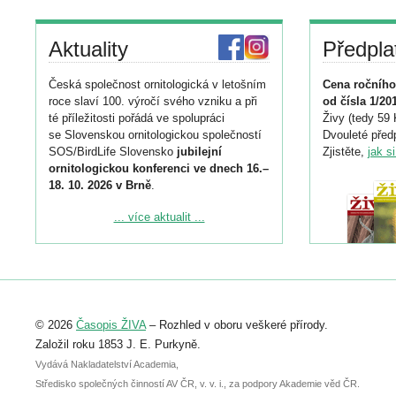
Aktuality
Předpla
Česká společnost ornitologická v letošním
Cena ročního
roce slaví 100. výročí svého vzniku a při
od čísla 1/20
té příležitosti pořádá ve spolupráci
Živy (tedy 59 
se Slovenskou ornitologickou společností
Dvouleté předp
SOS/BirdLife Slovensko
jubilejní
Zjistěte,
jak s
ornitologickou konferenci ve dnech 16.–
18. 10. 2026 v Brně
.
Podrobnější informace ke konferenci
... více aktualit ...
naleznete zde:
https://www.birdlife.cz/konference-2026/
Registrovat se můžete do 6. září.
Upozorňujeme, že termín pro odeslání
© 2026
Časopis ŽIVA
– Rozhled v oboru veškeré přírody.
abstraktu přihlášené přednášky nebo
posteru je už 30. června.
Založil roku 1853 J. E. Purkyně.
Vydává Nakladatelství Academia,
Středisko společných činností AV ČR, v. v. i., za podpory Akademie věd ČR.