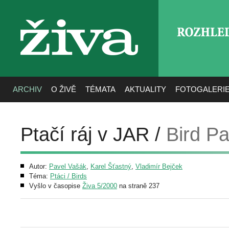
ROZHLE
živa
ARCHIV
O ŽIVĚ
TÉMATA
AKTUALITY
FOTOGALERI
Ptačí ráj v JAR /
Bird Pa
Autor:
Pavel Vašák
,
Karel Šťastný
,
Vladimír Bejček
Téma:
Ptáci / Birds
Vyšlo v časopise
Živa 5/2000
na straně 237