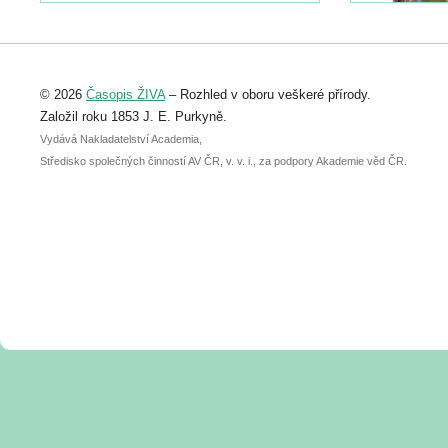
https://www.birdlife.cz/konference-2026/
Registrovat se můžete do 6. září.
Upozorňujeme, že termín pro odeslání
© 2026
Časopis ŽIVA
– Rozhled v oboru veškeré přírody.
abstraktu přihlášené přednášky nebo
posteru je už 30. června.
Založil roku 1853 J. E. Purkyně.
Vydává Nakladatelství Academia,
Středisko společných činností AV ČR, v. v. i., za podpory Akademie věd ČR.