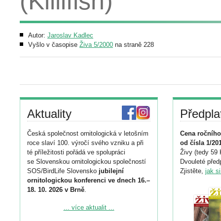
(Killifish)
Autor:
Jaroslav Kadlec
Vyšlo v časopise
Živa 5/2000
na straně 228
Aktuality
Předpla
Česká společnost ornitologická v letošním
Cena ročního
roce slaví 100. výročí svého vzniku a při
od čísla 1/20
té příležitosti pořádá ve spolupráci
Živy (tedy 59 
se Slovenskou ornitologickou společností
Dvouleté předp
SOS/BirdLife Slovensko
jubilejní
Zjistěte,
jak s
ornitologickou konferenci ve dnech 16.–
18. 10. 2026 v Brně
.
Podrobnější informace ke konferenci
... více aktualit ...
naleznete zde: