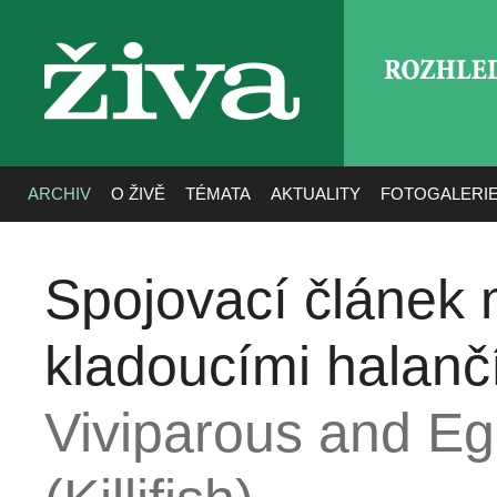
ROZHLE
živa
ARCHIV
O ŽIVĚ
TÉMATA
AKTUALITY
FOTOGALERI
Spojovací článek m
kladoucími halanč
Viviparous and Eg