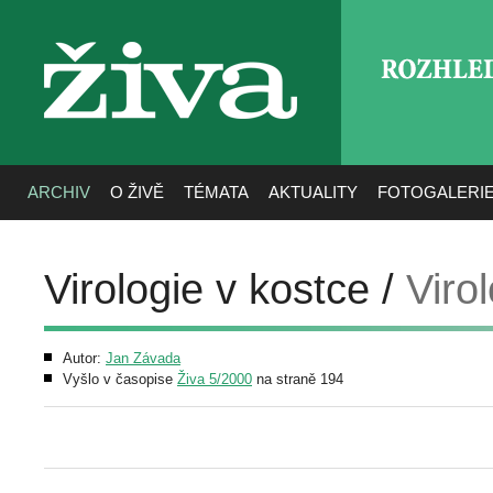
ROZHLE
živa
ARCHIV
O ŽIVĚ
TÉMATA
AKTUALITY
FOTOGALERI
Virologie v kostce /
Virol
Autor:
Jan Závada
Vyšlo v časopise
Živa 5/2000
na straně 194