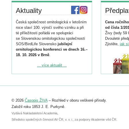
Aktuality
Předpla
Česká společnost ornitologická v letošním
Cena ročního
roce slaví 100. výročí svého vzniku a při
od čísla 1/20
té příležitosti pořádá ve spolupráci
Živy (tedy 59 
se Slovenskou ornitologickou společností
Dvouleté předp
SOS/BirdLife Slovensko
jubilejní
Zjistěte,
jak s
ornitologickou konferenci ve dnech 16.–
18. 10. 2026 v Brně
.
Podrobnější informace ke konferenci
... více aktualit ...
naleznete zde:
https://www.birdlife.cz/konference-2026/
Registrovat se můžete do 6. září.
Upozorňujeme, že termín pro odeslání
© 2026
Časopis ŽIVA
– Rozhled v oboru veškeré přírody.
abstraktu přihlášené přednášky nebo
posteru je už 30. června.
Založil roku 1853 J. E. Purkyně.
Vydává Nakladatelství Academia,
Středisko společných činností AV ČR, v. v. i., za podpory Akademie věd ČR.