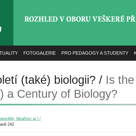
ROZHLED V OBORU VEŠ
TUALITY
FOTOGALERIE
PRO PEDAGOGY A STUDENTY
oletí (také) biologii? /
Is the
) a Century of Biology?
eovědy, lékařství aj.) /
raně 242