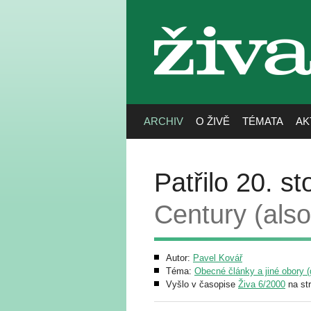
živa
ARCHIV
O ŽIVĚ
TÉMATA
AK
Patřilo 20. st
Century (also
Autor:
Pavel Kovář
Téma:
Obecné články a jiné obory (g
Vyšlo v časopise
Živa 6/2000
na st