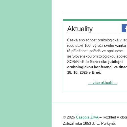
Aktuality
Česká společnost ornitologická v le
roce slaví 100. výročí svého vzniku 
té příležitosti pořádá ve spolupráci
se Slovenskou ornitologickou společ
SOS/BirdLife Slovensko
jubilejní
ornitologickou konferenci ve dnec
18. 10. 2026 v Brně
.
Podrobnější informace ke konferenc
... více aktualit ...
naleznete zde:
https://www.birdlife.cz/konference-2
Registrovat se můžete do 6. září.
Upozorňujeme, že termín pro odeslá
© 2026
Časopis ŽIVA
– Rozhled v obor
abstraktu přihlášené přednášky neb
posteru je už 30. června.
Založil roku 1853 J. E. Purkyně.