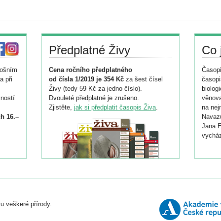
Předplatné Živy
Co 
tošním
Cena ročního předplatného
Časopi
a při
od čísla 1/2019 je 354 Kč
za šest čísel
časopi
Živy (tedy 59 Kč za jedno číslo).
biolog
ností
Dvouleté předplatné je zrušeno.
věnova
Zjistěte,
jak si předplatit časopis Živa
.
na nej
h 16.–
Navazu
Jana E
vycház
i
026/
ní
u veškeré přírody.
o