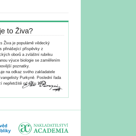
je to Živa?
s Živa je populárně vědecký
s přinášející příspěvky z
ických oborů a zvláštní rubriku
nou výuce biologie se zaměřením
novější poznatky.
je na odkaz svého zakladatele
vangelisty Purkyně. Poslední řada
í nepřetržitě od roku 1953.