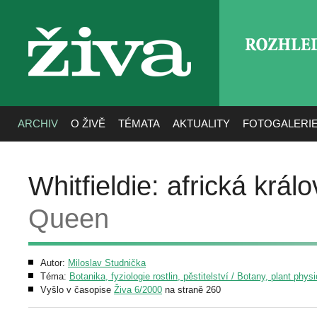
ROZHLE
živa
ARCHIV
O ŽIVĚ
TÉMATA
AKTUALITY
FOTOGALERI
Whitfieldie: africká král
Queen
Autor:
Miloslav Studnička
Téma:
Botanika, fyziologie rostlin, pěstitelství / Botany, plant phys
Vyšlo v časopise
Živa 6/2000
na straně 260