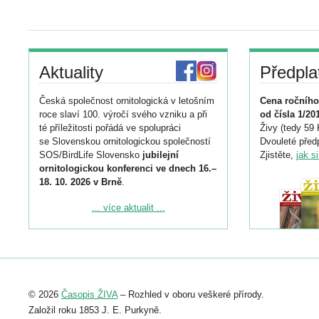
Aktuality
Předpla
Česká společnost ornitologická v letošním
Cena ročního
roce slaví 100. výročí svého vzniku a při
od čísla 1/20
té příležitosti pořádá ve spolupráci
Živy (tedy 59 
se Slovenskou ornitologickou společností
Dvouleté předp
SOS/BirdLife Slovensko
jubilejní
Zjistěte,
jak s
ornitologickou konferenci ve dnech 16.–
18. 10. 2026 v Brně
.
Podrobnější informace ke konferenci
... více aktualit ...
naleznete zde:
https://www.birdlife.cz/konference-2026/
Registrovat se můžete do 6. září.
Upozorňujeme, že termín pro odeslání
© 2026
Časopis ŽIVA
– Rozhled v oboru veškeré přírody.
abstraktu přihlášené přednášky nebo
posteru je už 30. června.
Založil roku 1853 J. E. Purkyně.