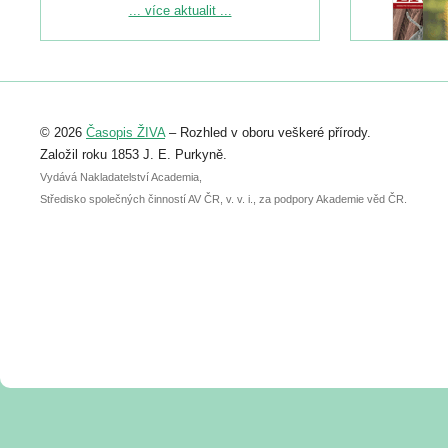
Podrobnější informace ke konferenci
... více aktualit ...
naleznete zde:
https://www.birdlife.cz/konference-2026/
Registrovat se můžete do 6. září.
Upozorňujeme, že termín pro odeslání
© 2026
Časopis ŽIVA
– Rozhled v oboru veškeré přírody.
abstraktu přihlášené přednášky nebo
posteru je už 30. června.
Založil roku 1853 J. E. Purkyně.
Vydává Nakladatelství Academia,
Středisko společných činností AV ČR, v. v. i., za podpory Akademie věd ČR.