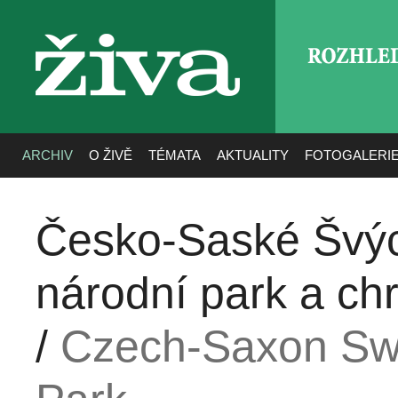
ROZHLE
živa
ARCHIV
O ŽIVĚ
TÉMATA
AKTUALITY
FOTOGALERI
Česko-Saské Švýca
národní park a ch
/
Czech-Saxon Swis