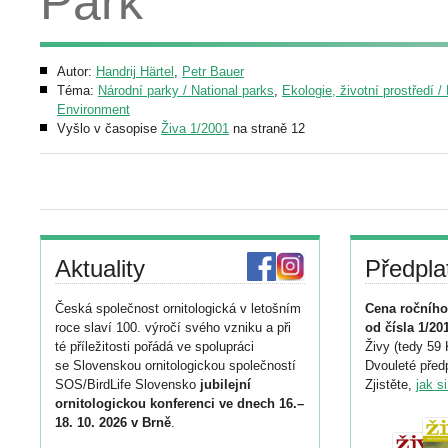
Park
Autor:
Handrij Härtel
,
Petr Bauer
Téma:
Národní parky / National parks
,
Ekologie, životní prostředí /
Environment
Vyšlo v časopise
Živa 1/2001
na straně 12
Aktuality
Předpla
Česká společnost ornitologická v letošním
Cena ročního
roce slaví 100. výročí svého vzniku a při
od čísla 1/20
té příležitosti pořádá ve spolupráci
Živy (tedy 59 
se Slovenskou ornitologickou společností
Dvouleté předp
SOS/BirdLife Slovensko
jubilejní
Zjistěte,
jak s
ornitologickou konferenci ve dnech 16.–
18. 10. 2026 v Brně
.