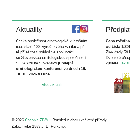
Aktuality
Předpla
Česká společnost ornitologická v letošním
Cena ročního
roce slaví 100. výročí svého vzniku a při
od čísla 1/20
té příležitosti pořádá ve spolupráci
Živy (tedy 59 
se Slovenskou ornitologickou společností
Dvouleté předp
SOS/BirdLife Slovensko
jubilejní
Zjistěte,
jak s
ornitologickou konferenci ve dnech 16.–
18. 10. 2026 v Brně
.
Podrobnější informace ke konferenci
... více aktualit ...
naleznete zde:
https://www.birdlife.cz/konference-2026/
Registrovat se můžete do 6. září.
Upozorňujeme, že termín pro odeslání
© 2026
Časopis ŽIVA
– Rozhled v oboru veškeré přírody.
abstraktu přihlášené přednášky nebo
posteru je už 30. června.
Založil roku 1853 J. E. Purkyně.