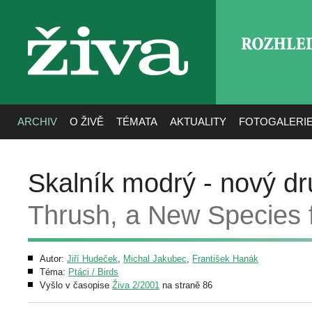
ROZHLE
živa
ARCHIV
O ŽIVĚ
TÉMATA
AKTUALITY
FOTOGALERI
Skalník modrý - nový d
Thrush, a New Species 
Autor:
Jiří Hudeček
,
Michal Jakubec
,
František Hanák
Téma:
Ptáci / Birds
Vyšlo v časopise
Živa 2/2001
na straně 86