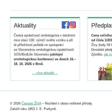
Aktuality
Předpla
Česká společnost ornitologická v letošním
Cena ročního
roce slaví 100. výročí svého vzniku a při
od čísla 1/20
té příležitosti pořádá ve spolupráci
Živy (tedy 59 
se Slovenskou ornitologickou společností
Dvouleté předp
SOS/BirdLife Slovensko
jubilejní
Zjistěte,
jak s
ornitologickou konferenci ve dnech 16.–
18. 10. 2026 v Brně
.
Podrobnější informace ke konferenci
... více aktualit ...
naleznete zde:
https://www.birdlife.cz/konference-2026/
Registrovat se můžete do 6. září.
Upozorňujeme, že termín pro odeslání
© 2026
Časopis ŽIVA
– Rozhled v oboru veškeré přírody.
abstraktu přihlášené přednášky nebo
posteru je už 30. června.
Založil roku 1853 J. E. Purkyně.