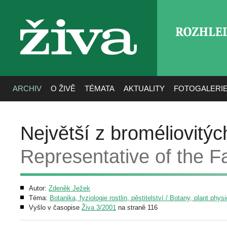
ROZHLE
živa
ARCHIV
O ŽIVĚ
TÉMATA
AKTUALITY
FOTOGALERI
Největší z broméliovitýc
Representative of the F
Autor:
Zdeněk Ježek
Téma:
Botanika, fyziologie rostlin, pěstitelství / Botany, plant phys
Vyšlo v časopise
Živa 3/2001
na straně 116