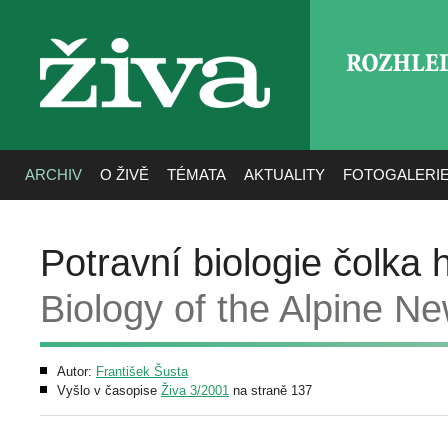
ROZHLE
živa
ARCHIV
O ŽIVĚ
TÉMATA
AKTUALITY
FOTOGALERI
Potravní biologie čolka
Biology of the Alpine Ne
Autor:
František Šusta
Vyšlo v časopise
Živa 3/2001
na straně 137