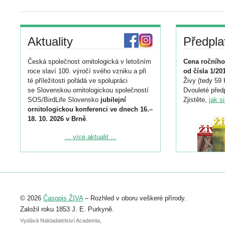
Aktuality
Předpla
Česká společnost ornitologická v letošním
Cena ročního
roce slaví 100. výročí svého vzniku a při
od čísla 1/20
té příležitosti pořádá ve spolupráci
Živy (tedy 59 
se Slovenskou ornitologickou společností
Dvouleté předp
SOS/BirdLife Slovensko
jubilejní
Zjistěte,
jak s
ornitologickou konferenci ve dnech 16.–
18. 10. 2026 v Brně
.
Podrobnější informace ke konferenci
... více aktualit ...
naleznete zde:
https://www.birdlife.cz/konference-2026/
Registrovat se můžete do 6. září.
Upozorňujeme, že termín pro odeslání
© 2026
Časopis ŽIVA
– Rozhled v oboru veškeré přírody.
abstraktu přihlášené přednášky nebo
posteru je už 30. června.
Založil roku 1853 J. E. Purkyně.
Vydává Nakladatelství Academia,