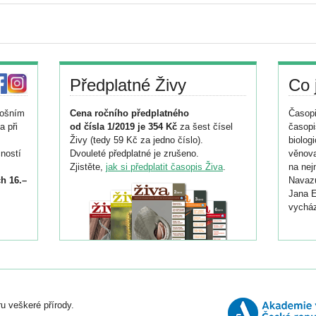
Předplatné Živy
Co 
tošním
Cena ročního předplatného
Časopi
a při
od čísla 1/2019 je 354 Kč
za šest čísel
časopi
Živy (tedy 59 Kč za jedno číslo).
biolog
ností
Dvouleté předplatné je zrušeno.
věnova
Zjistěte,
jak si předplatit časopis Živa
.
na nej
h 16.–
Navazu
Jana E
vycház
i
026/
ní
u veškeré přírody.
o