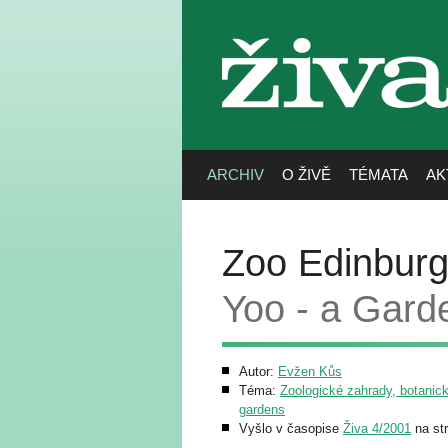
živa
ARCHIV
O ŽIVĚ
TÉMATA
AK
Zoo Edinburg
Yoo - a Gard
Autor:
Evžen Kůs
Téma:
Zoologické zahrady, botanick
gardens
Vyšlo v časopise
Živa 4/2001
na st