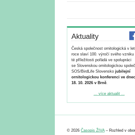
Aktuality
Česká společnost ornitologická v le
roce slaví 100. výročí svého vzniku 
té příležitosti pořádá ve spolupráci
se Slovenskou ornitologickou společ
SOS/BirdLife Slovensko
jubilejní
ornitologickou konferenci ve dnec
18. 10. 2026 v Brně
.
Podrobnější informace ke konferenc
... více aktualit ...
naleznete zde:
https://www.birdlife.cz/konference-2
Registrovat se můžete do 6. září.
Upozorňujeme, že termín pro odeslá
© 2026
Časopis ŽIVA
– Rozhled v obor
abstraktu přihlášené přednášky neb