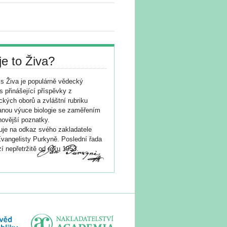
je to Živa?
s Živa je populárně vědecký
s přinášející příspěvky z
ických oborů a zvláštní rubriku
nou výuce biologie se zaměřením
novější poznatky.
je na odkaz svého zakladatele
vangelisty Purkyně. Poslední řada
í nepřetržitě od roku 1953.