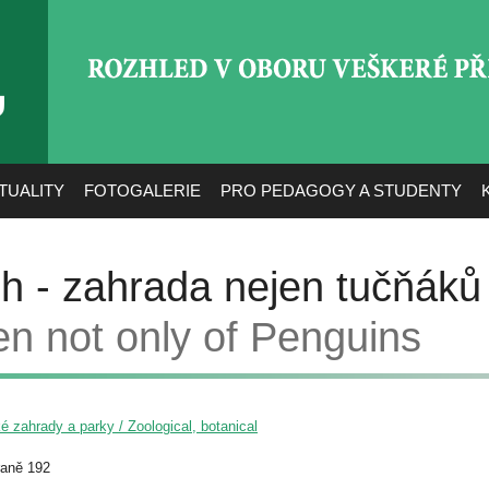
ROZHLED V OBORU VEŠ
TUALITY
FOTOGALERIE
PRO PEDAGOGY A STUDENTY
h - zahrada nejen tučňáků
en not only of Penguins
é zahrady a parky / Zoological, botanical
raně 192