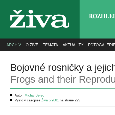
ROZHLE
živa
ARCHIV
O ŽIVĚ
TÉMATA
AKTUALITY
FOTOGALERI
Bojovné rosničky a jeji
Frogs and their Reprodu
Autor:
Michal Berec
Vyšlo v časopise
Živa 5/2001
na straně 225