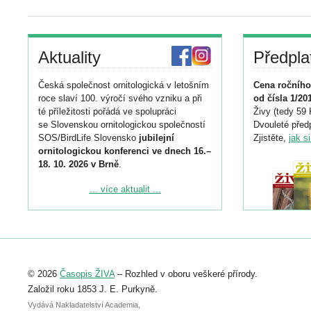
Aktuality
Předpla
Česká společnost ornitologická v letošním
Cena ročního
roce slaví 100. výročí svého vzniku a při
od čísla 1/20
té příležitosti pořádá ve spolupráci
Živy (tedy 59 
se Slovenskou ornitologickou společností
Dvouleté předp
SOS/BirdLife Slovensko
jubilejní
Zjistěte,
jak s
ornitologickou konferenci ve dnech 16.–
18. 10. 2026 v Brně
.
Podrobnější informace ke konferenci
... více aktualit ...
naleznete zde:
https://www.birdlife.cz/konference-2026/
Registrovat se můžete do 6. září.
Upozorňujeme, že termín pro odeslání
© 2026
Časopis ŽIVA
– Rozhled v oboru veškeré přírody.
abstraktu přihlášené přednášky nebo
posteru je už 30. června.
Založil roku 1853 J. E. Purkyně.
Vydává Nakladatelství Academia,